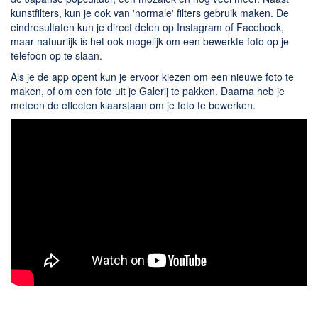
Chatten en bellen
kunstfilters, kun je ook van 'normale' filters gebruik maken. De
Dating apps
eindresultaten kun je direct delen op Instagram of Facebook,
maar natuurlijk is het ook mogelijk om een bewerkte foto op je
Parkeer apps
telefoon op te slaan.
Rar en Zip (Compressie - Unzip)
Als je de app opent kun je ervoor kiezen om een nieuwe foto te
Shopping
maken, of om een foto uit je Galerij te pakken. Daarna heb je
meteen de effecten klaarstaan om je foto te bewerken.
Spelletjes en Games
Webbrowsers