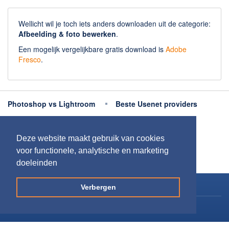
Wellicht wil je toch iets anders downloaden uit de categorie:
Afbeelding & foto bewerken
.
Een mogelijk vergelijkbare gratis download is
Adobe
Fresco
.
Photoshop vs Lightroom
Beste Usenet providers
Beste antivirus
Beste fotobewerking apps
Deze website maakt gebruik van cookies
Meer uitleg
voor functionele, analytische en marketing
doeleinden
Copyright 2026
Downloaden.nl
Verbergen
Contact opnemen