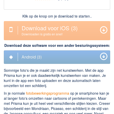
Downloaden
Klik op de knop om je download te starten..
BitTorrent Clients
Nieuwslezers (Downloaden via usenet)
Download voor iOS
(3)
Onderhoud & Veiligheid
Downloaden is gratis en snel!
Computer opschonen
Download deze software voor een ander besturingssysteem:
Veilig online
Android
(3)
Productiviteit
Sommige foto's die je maakt zijn net kunstwerken. Met de app
Adresboek en contacten
Prisma kun je er ook daadwerkelijk kunstwerken van maken. Je
Planning en organisatie
kunt in de app een foto uploaden en deze automatisch laten
omzetten tot een schilderij.
Tekst en Administratie
In je normale
fotobewerkingsprogramma
op je smartphone kan je
Overige
al langer foto's omzetten naar cartoons of pentekeningen. Maar
met Prisma kun je uit heel veel verschillende stijlen kiezen. Creeer
Algemeen
bijvoorbeeld een Mondriaan, Picasso, een schilderij in de stijl van
de Japanse popcultuur, een mozaiek en nog veel meer. Naast