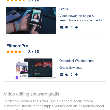
Chatten en bellen
Dating apps
Gratis
Parkeer apps
Video bewerken op pc &
smartphone voor social media
Rar en Zip (Compressie - Unzip)
Shopping
Spelletjes en Games
Webbrowsers
FilmoraPro
8 / 10
Onderdeel Wondershare
Gratis download
Video editing software gratis
Je ziet op kanalen zoals YouTube en andere social media
platformen steeds meer filmpjes verschijnen die er professioneel