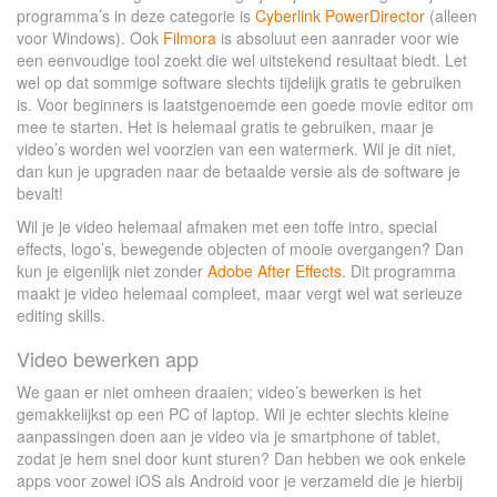
programma’s in deze categorie is
Cyberlink PowerDirector
(alleen
voor Windows). Ook
Filmora
is absoluut een aanrader voor wie
een eenvoudige tool zoekt die wel uitstekend resultaat biedt. Let
wel op dat sommige software slechts tijdelijk gratis te gebruiken
is. Voor beginners is laatstgenoemde een goede movie editor om
mee te starten. Het is helemaal gratis te gebruiken, maar je
video’s worden wel voorzien van een watermerk. Wil je dit niet,
dan kun je upgraden naar de betaalde versie als de software je
bevalt!
Wil je je video helemaal afmaken met een toffe intro, special
effects, logo’s, bewegende objecten of mooie overgangen? Dan
kun je eigenlijk niet zonder
Adobe After Effects
. Dit programma
maakt je video helemaal compleet, maar vergt wel wat serieuze
editing skills.
Video bewerken app
We gaan er niet omheen draaien; video’s bewerken is het
gemakkelijkst op een PC of laptop. Wil je echter slechts kleine
aanpassingen doen aan je video via je smartphone of tablet,
zodat je hem snel door kunt sturen? Dan hebben we ook enkele
apps voor zowel iOS als Android voor je verzameld die je hierbij