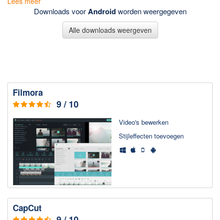
Lees meer
Downloads voor
Android
worden weergegeven
Downloaden
Alle downloads weergeven
BitTorrent Clients
Nieuwslezers (Downloaden via usenet)
Onderhoud & Veiligheid
Computer opschonen
Filmora
Veilig online
9 / 10
Productiviteit
Video's bewerken
Stijl­effecten toe­voegen
Adresboek en contacten
Planning en organisatie
Tekst en Administratie
Overige
Algemeen
CapCut
9 / 10