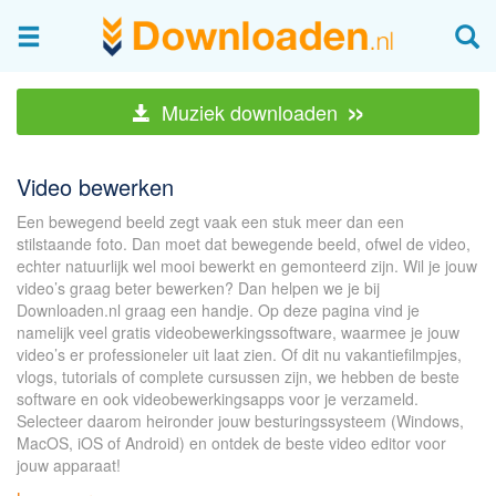
Afbeeldingen & fotografie
»
Muziek downloaden
Beheren en bekijken
Afbeelding & foto bewerken
Video bewerken
Foto apps
Een bewegend beeld zegt vaak een stuk meer dan een
Screenshots Maken
stilstaande foto. Dan moet dat bewegende beeld, ofwel de video,
echter natuurlijk wel mooi bewerkt en gemonteerd zijn. Wil je jouw
Audio & Video
video’s graag beter bewerken? Dan helpen we je bij
Downloaden.nl graag een handje. Op deze pagina vind je
Branden en Rippen
namelijk veel gratis videobewerkingssoftware, waarmee je jouw
video’s er professioneler uit laat zien. Of dit nu vakantiefilmpjes,
Converteren
vlogs, tutorials of complete cursussen zijn, we hebben de beste
Media streamen
software en ook videobewerkingsapps voor je verzameld.
Selecteer daarom heironder jouw besturingssysteem (Windows,
Mediaspeler
MacOS, iOS of Android) en ontdek de beste video editor voor
Opnemen Audio en Video
jouw apparaat!
Video bewerken