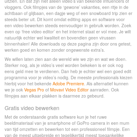
uitzien. En dat zijn niet alleen video’s van bekende influencers of
vloggers. Ook filmpjes van de ‘gewone’ vakanties, een ritje in de
achtbaan of glijbaan, een dagje weg of een snowboard trip zien er
steeds beter uit. Dit komt omdat editing apps en software voor
een video bewerken steeds eenvoudiger in gebruik worden. Zoek
even op ‘free video editor’ en het internet staat er vol mee. Je wilt
natuurlijk echter wel kwaliteit en bovendien geen virussen
binnenhalen! Alle downloads op deze pagina zijn door ons getest,
werken goed en komen zonder ongewenste extra’s.
We willen laten zien aan de wereld wie we zijn en wat we doen.
Sterker nog, als je video’s veel worden bekeken is er ook nog
eens geld mee te verdienen. Dan heb je echter wel een goed edit
programma voor je video’s nodig. De meeste professionals kiezen
hierbij voor het bekende
Adobe Premiere
. Als alternatief kunnen
we je ook
Vegas Pro
of
Movavi Video Editor
aanraden. Ook
filmpjes aan elkaar plakken is daarmee zo gebeurd.
Gratis video bewerken
Met de onderstaande gratis software kun je het ruwe
beeldmateriaal van je smartphone of GoPro camera in een mum
van tijd omzetten en bewerken tot een professioneel filmpje. Een
van de meest uitgebreide en tegelijkertijd meest toegankelijke