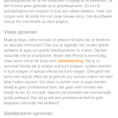
geluidsopnames en is het bovendien mogelijk dit te bewerken. Je
wilt immers geen gekraak op je geluidsopname. Zo kun je
geluidsfragmenten knippen of juist aan elkaar plakken, maar ook
zorgen voor de juiste mix van jouw nieuwe song. Ook dj-software
vind je ten overvloede op deze pagina.
Video opnemen
Maak jij vlogs, video tutorials of gewoon filmpjes van je kinderen
en speciale momenten? Dan kun je eigenlijk niet zonder goede
software of apps om goede beeldopnamen te maken. Dat kan
natuurlijk met je smartphone, filmen met iPhone is eenvoudig,
maar soms mis je de tools voor
videobewerking
. Het is nu
eenmaal handig als je stukjes eraf kunt knippen, andere beelden
in kunt voegen of special effects toe kunt voegen. Ook geeft het
soms een erg tof effect als je gebruik zou kunnen maken van een
slow motion camera. Om daar nu echter voor te gaan betalen,
terwijl je geen professional bent, dat gaan veel mensen een
beetje te ver. En ons ook, daarom verzamelden we voornamelijk
gratis software! Ook als je wél een professional bent is geld
besparen natuurlijk niet verkeerd.
Beeldscherm opnemen