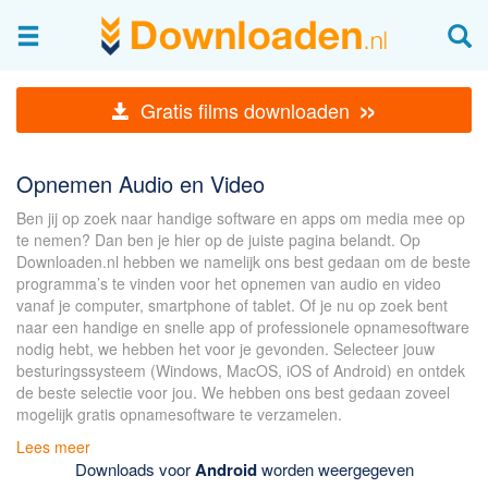
Afbeeldingen & fotografie
»
Gratis films downloaden
Beheren en bekijken
Afbeelding & foto bewerken
Opnemen Audio en Video
Foto apps
Ben jij op zoek naar handige software en apps om media mee op
Screenshots Maken
te nemen? Dan ben je hier op de juiste pagina belandt. Op
Downloaden.nl hebben we namelijk ons best gedaan om de beste
Audio & Video
programma’s te vinden voor het opnemen van audio en video
vanaf je computer, smartphone of tablet. Of je nu op zoek bent
Branden en Rippen
naar een handige en snelle app of professionele opnamesoftware
nodig hebt, we hebben het voor je gevonden. Selecteer jouw
Converteren
besturingssysteem (Windows, MacOS, iOS of Android) en ontdek
Media streamen
de beste selectie voor jou. We hebben ons best gedaan zoveel
mogelijk gratis opnamesoftware te verzamelen.
Mediaspeler
Lees meer
Opnemen Audio en Video
Downloads voor
Android
worden weergegeven
Video bewerken