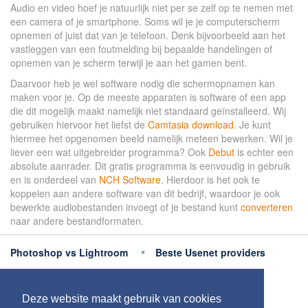
Audio en video hoef je natuurlijk niet per se zelf op te nemen met
een camera of je smartphone. Soms wil je je computerscherm
opnemen of juist dat van je telefoon. Denk bijvoorbeeld aan het
vastleggen van een foutmelding bij bepaalde handelingen of
opnemen van je scherm terwijl je aan het gamen bent.
Daarvoor heb je wel software nodig die schermopnamen kan
maken voor je. Op de meeste apparaten is software of een app
die dit mogelijk maakt namelijk niet standaard geïnstalleerd. Wij
gebruiken hiervoor het liefst de
Camtasia download
. Je kunt
hiermee het opgenomen beeld namelijk meteen bewerken. Wil je
liever een wat uitgebreider programma? Ook
Debut
is echter een
absolute aanrader. Dit gratis programma is eenvoudig in gebruik
en is onderdeel van
NCH Software
. Hierdoor is het ook te
koppelen aan andere software van dit bedrijf, waardoor je ook
bewerkte audiobestanden invoegt of je bestand kunt
converteren
naar andere bestandformaten.
Photoshop vs Lightroom
Beste Usenet providers
Beste antivirus
Beste fotobewerking apps
Deze website maakt gebruik van cookies
Meer uitleg