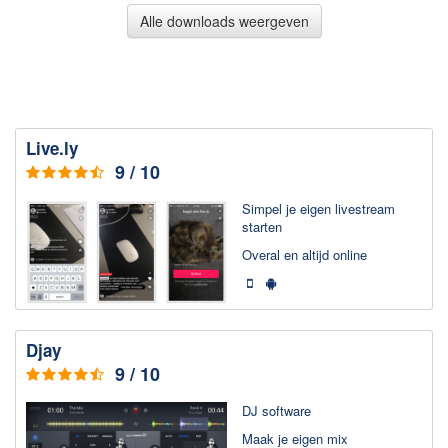
Alle downloads weergeven
Downloaden
BitTorrent Clients
Nieuwslezers (Downloaden via usenet)
Onderhoud & Veiligheid
Live.ly
9 / 10
Computer opschonen
Veilig online
Simpel je eigen livestream
starten
Productiviteit
Overal en altijd online
Adresboek en contacten
Planning en organisatie
Tekst en Administratie
Djay
9 / 10
Overige
DJ soft­ware
Algemeen
Maak je eigen mix