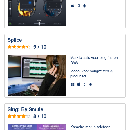
Chatten en bellen
Dating apps
Parkeer apps
Rar en Zip (Compressie - Unzip)
Shopping
Splice
Spelletjes en Games
9 / 10
Webbrowsers
Marktplaats voor plug-ins en
DAW
Ideaal voor songwriters &
producers
Sing! By Smule
8 / 10
Karaoke met je telefoon