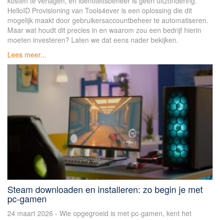
kosten te verlagen, en identiteitsbeheer is geen uitzondering.
HelloID Provisioning van Tools4ever is een oplossing die dit
mogelijk maakt door gebruikersaccountbeheer te automatiseren.
Maar wat houdt dit precies in en waarom zou een bedrijf hierin
moeten investeren? Laten we dat eens nader bekijken.
Lees meer...
Steam downloaden en installeren: zo begin je met
pc-gamen
24 maart 2026 - Wie opgegroeid is met pc-gamen, kent het