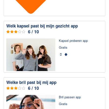
Chatten en bellen
Dating apps
Parkeer apps
Welk kapsel past bij mijn gezicht app
Rar en Zip (Compressie - Unzip)
6 / 10
Shopping
Kapsel proberen app
Spelletjes en Games
Gratis
Webbrowsers
Welke bril past bij mij app
6 / 10
Bril passen app
Gratis