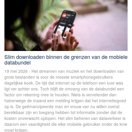
Slim downloaden binnen de grenzen van de mobiele
databundel
19 mei 2026 - Het streamen van muziek en het downloaden van
grote bestanden is voor de meeste smartphonegebruikers
dagelijkse koek. De tijd dat internet op de telefoon een luxe was
ligt ver achter ons. Toch blijft de omvang van de databundel een
factor om rekening mee te houden. Niets is vervelender dan
halverwege de maand een melding krijgen dat het internettegoed
op is. De geëmancipeerde man en vrouw van nu willen overal
bereikbaar zijn en toegang hebben tot informatie zonder dat de
kosten onverwacht oplopen. Het slim beheren van dataverkeer is
daarom een vaardigheid die elke mobiele gebruiker onder de knie
moet krijgen.