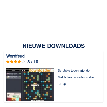
Afbeeldingen & fotografie
Beheren en bekijken
Afbeelding & foto bewerken
NIEUWE DOWNLOADS
Foto apps
Wordfeud
Screenshots Maken
8 / 10
Audio & Video
Scrabble tegen vrienden
Branden en Rippen
Met letters woorden maken
Converteren
Media streamen
Mediaspeler
Opnemen Audio en Video