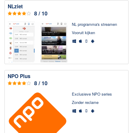
Video bewerken
NLziet
8 / 10
Downloaden
NL programma's streamen
BitTorrent Clients
Voor­uit kijken
Nieuwslezers (Downloaden via usenet)
Onderhoud & Veiligheid
Computer opschonen
Veilig online
NPO Plus
Productiviteit
8 / 10
Adresboek en contacten
Exclusieve NPO series
Planning en organisatie
Zonder reclame
Tekst en Administratie
Overige
Algemeen