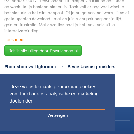
27 februari 2026 - Downloaden lijkt simpel. Je klikt op een knop
en wacht tot je bestand binnen is. Toch valt er nog veel winst te
behalen als je het slim aanpakt. Of je nu games, software, films of
grote updates downloadt, met de juiste aanpak bespaar je tijd,
geld en frustratie. Met deze tips haal je het maximale uit je
internetverbinding.
Lees meer...
Bekijk alle uitleg door Downloaden.nl
Photoshop vs Lightroom
Beste Usenet providers
Beste antivirus
Beste fotobewerking apps
Deze website maakt gebruik van cookies
Meer uitleg
voor functionele, analytische en marketing
doeleinden
Copyright 2026
Downloaden.nl
Verbergen
Contact opnemen