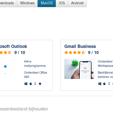
downloads
Windows
MacOS
iOS
Android
osoft Outlook
Gmail Business
9 / 10
9 / 10
Hét e-
Onderdeel
mailprogramma
Workspac
Onderdeel Office
Bedrijfsmai
365
beheren vi
essenbestand bijhouden