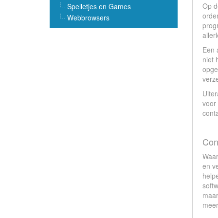
Op d
Spelletjes en Games
orden
Webbrowsers
progr
aller
Een 
niet 
opges
verze
Uiter
voor 
cont
Con
Waar
en ve
help
softw
maar
meerd