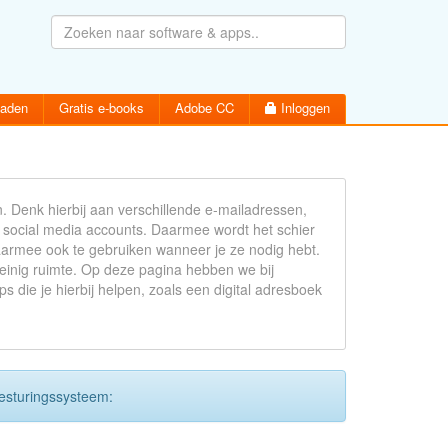
oaden
Gratis e-books
Adobe CC
Inloggen
Denk hierbij aan verschillende e-mailadressen,
 social media accounts. Daarmee wordt het schier
aarmee ook te gebruiken wanneer je ze nodig hebt.
Wachtwoord vergeten
Inloggen
weinig ruimte. Op deze pagina hebben we bij
Activatiemail hersturen
ie je hierbij helpen, zoals een digital adresboek
Account aanmaken
besturingssysteem: