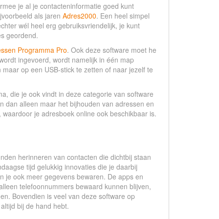
ee je al je contacteninformatie goed kunt
jvoorbeeld als jaren
Adres2000
. Een heel simpel
chter wél heel erg gebruiksvriendelijk, je kunt
jes geordend.
essen Programma Pro
. Ook deze software moet he
ie wordt ingevoerd, wordt namelijk in één map
maar op een USB-stick te zetten of naar jezelf te
, die je ook vindt in deze categorie van software
zijn dan alleen maar het bijhouden van adressen en
, waardoor je adresboek online ook beschikbaar is.
den herinneren van contacten die dichtbij staan
aagse tijd gelukkig innovaties die je daarbij
kun je ook meer gegevens bewaren. De apps en
t alleen telefoonnummers bewaard kunnen blijven,
en. Bovendien is veel van deze software op
ltijd bij de hand hebt.