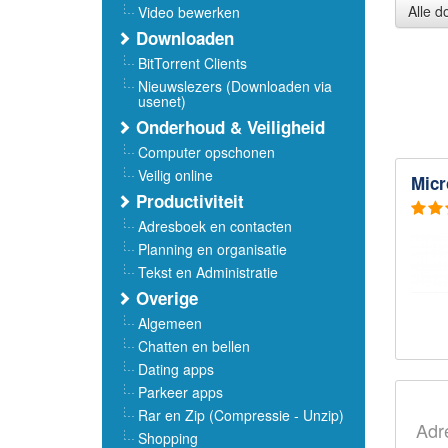
Alle 
Video bewerken
Downloaden
BitTorrent Clients
Nieuwslezers (Downloaden via
usenet)
Onderhoud & Veiligheid
Computer opschonen
Veilig online
Micr
Productiviteit
Adresboek en contacten
Planning en organisatie
Tekst en Administratie
Overige
Algemeen
Chatten en bellen
Dating apps
Parkeer apps
Rar en Zip (Compressie - Unzip)
Adr
Shopping