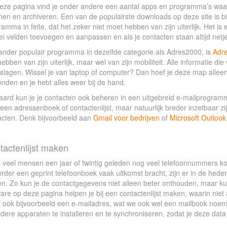
eze pagina vind je onder andere een aantal apps en programma’s waarm
en en archiveren. Een van de populairste downloads op deze site is bi
amma in feite, dat het zeker niet moet hebben van zijn uiterlijk. Het is e
lei velden toevoegen en aanpassen en als je contacten staan altijd net
ander populair programma in dezelfde categorie als Adres2000, is
Adr
hebben van zijn uiterlijk, maar wel van zijn mobiliteit. Alle informatie d
lagen. Wissel je van laptop of computer? Dan hoef je deze map alleen 
nden en je hebt alles weer bij de hand.
aard kun je je contacten ook beheren in een uitgebreid e-mailprogramma
een adressenboek of contactenlijst, maar natuurlijk breder inzetbaar 
acten. Denk bijvoorbeeld aan
Gmail voor bedrijven
of
Microsoft Outlook
tactenlijst maken
 veel mensen een jaar of twintig geleden nog veel telefoonnummers kon
rder een geprint telefoonboek vaak uitkomst bracht, zijn er in de hedend
en. Zo kun je de contactgegevens niet alleen beter onthouden, maar 
are op deze pagina helpen je bij een contactenlijst maken, waarin nie
 ook bijvoorbeeld een e-mailadres, wat we ook wel een mailbook noem
ere apparaten te installeren en te synchroniseren, zodat je deze data a