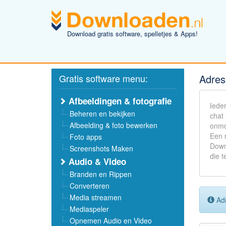
Download gratis software, spelletjes & Apps!
Gratis software menu:
Adres
Afbeeldingen & fotografie
Iede
Beheren en bekijken
chat
Afbeelding & foto bewerken
onmo
Een r
Foto apps
Down
Screenshots Maken
die t
Audio & Video
Branden en Rippen
Converteren
Media streamen
Adr
Mediaspeler
Opnemen Audio en Video