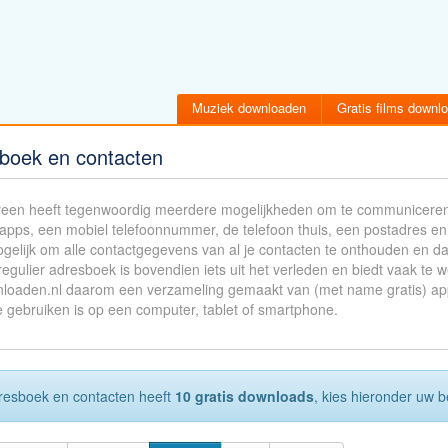
Muziek downloaden
Gratis films downl
boek en contacten
reen heeft tegenwoordig meerdere mogelijkheden om te communiceren. 
 apps, een mobiel telefoonnummer, de telefoon thuis, een postadres en
gelijk om alle contactgegevens van al je contacten te onthouden en d
egulier adresboek is bovendien iets uit het verleden en biedt vaak te 
loaden.nl daarom een verzameling gemaakt van (met name gratis) apps d
e gebruiken is op een computer, tablet of smartphone.
esboek en contacten heeft
10 gratis downloads
, kies hieronder uw 