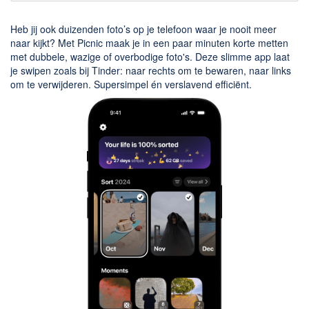
Chatten en bellen
Dating apps
Heb jij ook duizenden foto’s op je telefoon waar je nooit meer
Parkeer apps
naar kijkt? Met Picnic maak je in een paar minuten korte metten
met dubbele, wazige of overbodige foto's. Deze slimme app laat
Rar en Zip (Compressie - Unzip)
je swipen zoals bij Tinder: naar rechts om te bewaren, naar links
Shopping
om te verwijderen. Supersimpel én verslavend efficiënt.
Spelletjes en Games
Webbrowsers