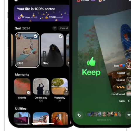
Downloaden
BitTorrent Clients
Nieuwslezers (Downloaden via usenet)
Onderhoud & Veiligheid
Computer opschonen
Veilig online
Productiviteit
Adresboek en contacten
Planning en organisatie
Tekst en Administratie
Overige
Algemeen