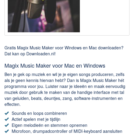
Downloaden
BitTorrent Clients
Nieuwslezers (Downloaden via usenet)
Onderhoud & Veiligheid
Gratis Magix Music Maker voor Windows en Mac downloaden?
Computer opschonen
Dat kan op Downloaden.nl!
Veilig online
Magix Music Maker voor Mac en Windows
Productiviteit
Ben je gek op muziek en wil je je eigen songs produceren, zelfs
als je geen kennis hiervan hebt? Dan is Magix Music Maker hét
Adresboek en contacten
programma voor jou. Luister naar je ideeën en maak eenvoudig
muziek door gebruik te maken van de handige interface met tal
Planning en organisatie
van geluiden, beats, deuntjes, zang, software-instrumenten en
Tekst en Administratie
effecten.
Overige
Sounds en loops combineren
Actief spelen met je tijdlijn
Eigen melodieën en stemmen opnemen
Algemeen
Microfoon, drumpadcontroller of MIDI-keyboard aansluiten