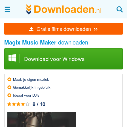
Afbeeldingen & fotografie
»
Gratis films downloaden
Beheren en bekijken
Magix Music Maker
downloaden
Afbeelding & foto bewerken
Foto apps
Download voor Windows
Screenshots Maken
Audio & Video
Maak je eigen muziek
Branden en Rippen
Gemakkelijk in gebruik
Converteren
Ideaal voor DJ's!
Media streamen
8 / 10
Mediaspeler
Opnemen Audio en Video
Video bewerken