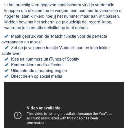
Chatten en bellen
In het prachtig vormgegeven hoofdscherm vind je verder alle
Dating apps
knoppen om effecten toe te voegen, een nummer te versnellen of
hoger te laten klinken; hoe jij het nummer maar aan wilt passen.
Parkeer apps
Midden bovenin het scherm zie je duidelijk de 'record' knop,
Rar en Zip (Compressie - Unzip)
waarmee je je creatie definitief op kunt nemen.
Shopping
Maak gebruik van de 'Match' functie voor de perfecte
overgangen en mixes!
Spelletjes en Games
Zet op je volgende feestje 'Automix' aan en leun lekker
Webbrowsers
achterover
Kies uit nummers uit iTunes of Spotify
Kant-en-klare audio-effecten
Uitmuntende streaming engine
Direct delen op social media