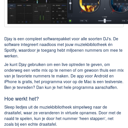
Downloaden
BitTorrent Clients
Nieuwslezers (Downloaden via usenet)
Onderhoud & Veiligheid
Djay is een compleet softwarepakket voor alle soorten DJ's. De
software integreert naadloos met jouw muziekbibliotheek én
Spotify, waardoor je toegang hebt miljoenen nummers om mee te
Computer opschonen
werken.
Veilig online
Je kunt Djay gebruiken om een live optreden te geven, om
Productiviteit
onderweg een vette mix op te nemen of om gewoon thuis een mix
van je favoriete nummers te maken. De app voor Android en
Adresboek en contacten
iPhone is gratis, het programma voor op de Mac is een testversie.
Ben je tevreden? Dan kun je het hele programma aanschaffen.
Planning en organisatie
Hoe werkt het?
Tekst en Administratie
Sleep liedjes uit de muziekbibliotheek simpelweg naar de
Overige
draaitafel, waar ze veranderen in virtuele opnames. Door met de
naald te spelen, kun je door het nummer 'heen stappen', net
Algemeen
zoals bij een echte draaitafel.