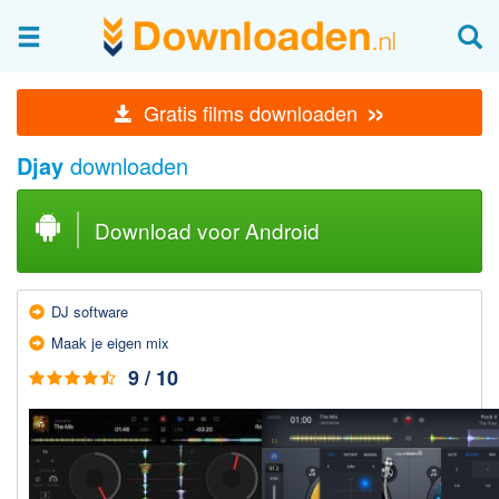
Afbeeldingen & fotografie
»
Gratis films downloaden
Beheren en bekijken
Djay
downloaden
Afbeelding & foto bewerken
Foto apps
Download voor Android
Screenshots Maken
Audio & Video
DJ soft­ware
Branden en Rippen
Maak je eigen mix
Converteren
9 / 10
Media streamen
Mediaspeler
Opnemen Audio en Video
Video bewerken