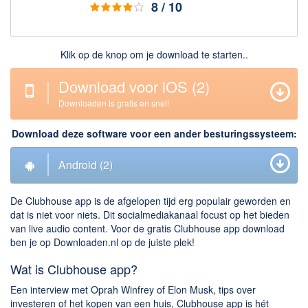
8 / 10
Downloaden
BitTorrent Clients
Klik op de knop om je download te starten..
Nieuwslezers (Downloaden via usenet)
Download voor iOS
(2)
Onderhoud & Veiligheid
Downloaden is gratis en snel!
Computer opschonen
Download deze software voor een ander besturingssysteem:
Veilig online
Android
(2)
Productiviteit
Adresboek en contacten
De Clubhouse app is de afgelopen tijd erg populair geworden en
Planning en organisatie
dat is niet voor niets. Dit socialmediakanaal focust op het bieden
van live audio content. Voor de gratis Clubhouse app download
Tekst en Administratie
ben je op Downloaden.nl op de juiste plek!
Overige
Wat is Clubhouse app?
Algemeen
Een interview met Oprah Winfrey of Elon Musk, tips over
investeren of het kopen van een huis, Clubhouse app is hét