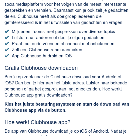
Chatten en bellen
socialmediaplatform voor het volgen van de meest interessante
Dating apps
gesprekken en verhalen. Daarnaast kun je ook zelf je gedachten
delen. Clubhouse heeft als doelgroep iedereen die
Parkeer apps
geïnteresseerd is in het uitwisselen van gedachten en vragen.
Rar en Zip (Compressie - Unzip)
Miljoenen ‘rooms’ met gesprekken over diverse topics
Shopping
Luister naar anderen of deel je eigen gedachten
Praat met oude vrienden of connect met onbekenden
Spelletjes en Games
Zelf een Clubhouse room aanmaken
Webbrowsers
App Clubhouse Android en iOS
Gratis Clubhouse downloaden
Ben je op zoek naar de Clubhouse download voor Android of
iOS? Dan ben je hier aan het juiste adres. Luister naar bekende
personen of ga het gesprek aan met onbekenden. Hoe werkt
Clubhouse app gratis downloaden?
Kies het juiste besturingssysteem en start de download van
Clubhouse app via de button.
Hoe werkt Clubhouse app?
De app van Clubhouse download je op iOS of Android. Nadat je