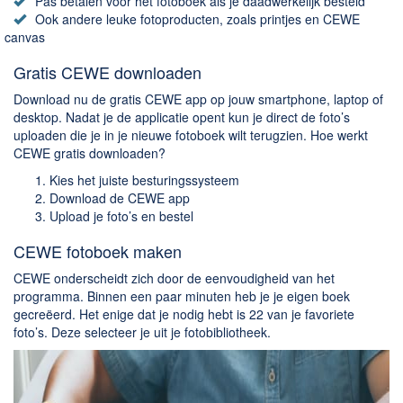
Chatten en bellen
Pas betalen voor het fotoboek als je daadwerkelijk besteld
Ook andere leuke fotoproducten, zoals printjes en CEWE
Dating apps
canvas
Parkeer apps
Gratis CEWE downloaden
Rar en Zip (Compressie - Unzip)
Download nu de gratis CEWE app op jouw smartphone, laptop of
Shopping
desktop. Nadat je de applicatie opent kun je direct de foto’s
uploaden die je in je nieuwe fotoboek wilt terugzien. Hoe werkt
Spelletjes en Games
CEWE gratis downloaden?
Webbrowsers
Kies het juiste besturingssysteem
Download de CEWE app
Upload je foto’s en bestel
CEWE fotoboek maken
CEWE onderscheidt zich door de eenvoudigheid van het
programma. Binnen een paar minuten heb je je eigen boek
gecreëerd. Het enige dat je nodig hebt is 22 van je favoriete
foto’s. Deze selecteer je uit je fotobibliotheek.