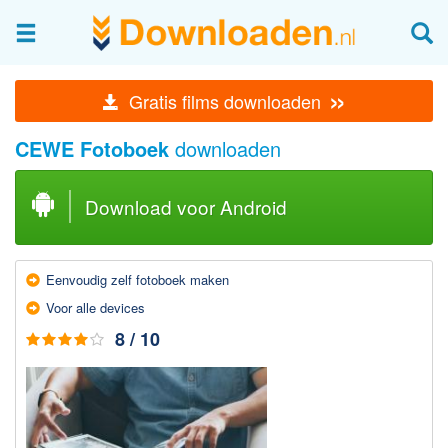
Afbeeldingen & fotografie
»
Gratis films downloaden
Beheren en bekijken
CEWE Fotoboek
downloaden
Afbeelding & foto bewerken
Foto apps
Download voor Android
Screenshots Maken
Audio & Video
Eenvoudig zelf fotoboek maken
Branden en Rippen
Voor alle devices
Converteren
8 / 10
Media streamen
Mediaspeler
Opnemen Audio en Video
Video bewerken