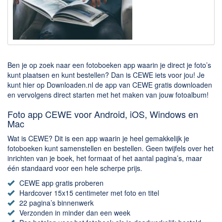
Downloaden
BitTorrent Clients
Nieuwslezers (Downloaden via usenet)
Ben je op zoek naar een fotoboeken app waarin je direct je foto’s
Onderhoud & Veiligheid
kunt plaatsen en kunt bestellen? Dan is CEWE iets voor jou! Je
kunt hier op Downloaden.nl de app van CEWE gratis downloaden
Computer opschonen
en vervolgens direct starten met het maken van jouw fotoalbum!
Veilig online
Foto app CEWE voor Android, iOS, Windows en
Productiviteit
Mac
Wat is CEWE? Dit is een app waarin je heel gemakkelijk je
Adresboek en contacten
fotoboeken kunt samenstellen en bestellen. Geen twijfels over het
Planning en organisatie
inrichten van je boek, het formaat of het aantal pagina’s, maar
één standaard voor een hele scherpe prijs.
Tekst en Administratie
CEWE app gratis proberen
Overige
Hardcover 15x15 centimeter met foto en titel
22 pagina’s binnenwerk
Algemeen
Verzonden in minder dan een week