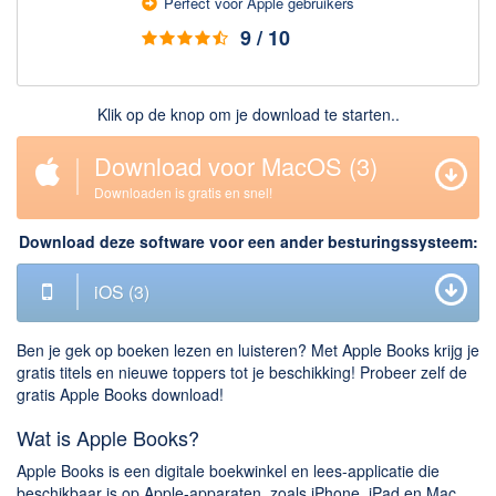
Perfect voor Apple gebruikers
Downloaden
9 / 10
BitTorrent Clients
Nieuwslezers (Downloaden via usenet)
Klik op de knop om je download te starten..
Onderhoud & Veiligheid
Download voor MacOS
(2)
Downloaden is gratis en snel!
Computer opschonen
Veilig online
Download deze software voor een ander besturingssysteem:
Productiviteit
iOS
(2)
Adresboek en contacten
Planning en organisatie
Ben je gek op boeken lezen en luisteren? Met Apple Books krijg je
gratis titels en nieuwe toppers tot je beschikking! Probeer zelf de
Tekst en Administratie
gratis Apple Books download!
Overige
Wat is Apple Books?
Algemeen
Apple Books is een digitale boekwinkel en lees-applicatie die
beschikbaar is op Apple-apparaten, zoals iPhone, iPad en Mac.