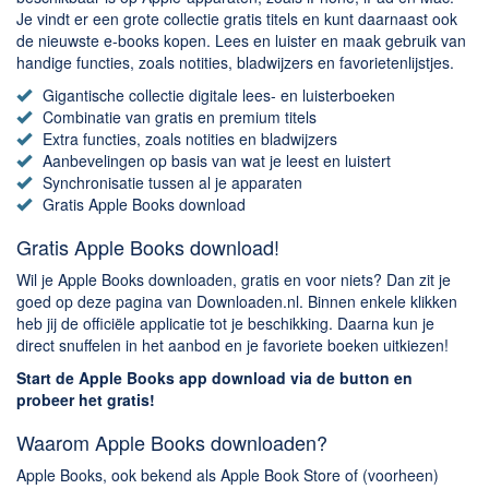
Chatten en bellen
Je vindt er een grote collectie gratis titels en kunt daarnaast ook
Dating apps
de nieuwste e-books kopen. Lees en luister en maak gebruik van
handige functies, zoals notities, bladwijzers en favorietenlijstjes.
Parkeer apps
Gigantische collectie digitale lees- en luisterboeken
Rar en Zip (Compressie - Unzip)
Combinatie van gratis en premium titels
Shopping
Extra functies, zoals notities en bladwijzers
Aanbevelingen op basis van wat je leest en luistert
Spelletjes en Games
Synchronisatie tussen al je apparaten
Webbrowsers
Gratis Apple Books download
Gratis Apple Books download!
Wil je Apple Books downloaden, gratis en voor niets? Dan zit je
goed op deze pagina van Downloaden.nl. Binnen enkele klikken
heb jij de officiële applicatie tot je beschikking. Daarna kun je
direct snuffelen in het aanbod en je favoriete boeken uitkiezen!
Start de Apple Books app download via de button en
probeer het gratis!
Waarom Apple Books downloaden?
Apple Books, ook bekend als Apple Book Store of (voorheen)