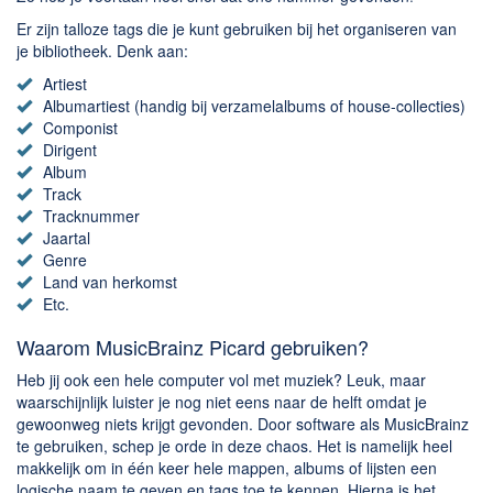
Chatten en bellen
Er zijn talloze tags die je kunt gebruiken bij het organiseren van
Dating apps
je bibliotheek. Denk aan:
Parkeer apps
Artiest
Rar en Zip (Compressie - Unzip)
Albumartiest (handig bij verzamelalbums of house-collecties)
Componist
Shopping
Dirigent
Spelletjes en Games
Album
Track
Webbrowsers
Tracknummer
Jaartal
Genre
Land van herkomst
Etc.
Waarom MusicBrainz Picard gebruiken?
Heb jij ook een hele computer vol met muziek? Leuk, maar
waarschijnlijk luister je nog niet eens naar de helft omdat je
gewoonweg niets krijgt gevonden. Door software als MusicBrainz
te gebruiken, schep je orde in deze chaos. Het is namelijk heel
makkelijk om in één keer hele mappen, albums of lijsten een
logische naam te geven en tags toe te kennen. Hierna is het