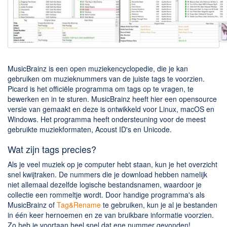
Downloaden
BitTorrent Clients
Nieuwslezers (Downloaden via usenet)
Onderhoud & Veiligheid
MusicBrainz is een open muziekencyclopedie, die je kan
gebruiken om muzieknummers van de juiste tags te voorzien.
Picard is het officiële programma om tags op te vragen, te
Computer opschonen
bewerken en in te sturen. MusicBrainz heeft hier een opensource
Veilig online
versie van gemaakt en deze is ontwikkeld voor Linux, macOS en
Windows. Het programma heeft ondersteuning voor de meest
Productiviteit
gebruikte muziekformaten, Acoust ID's en Unicode.
Adresboek en contacten
Wat zijn tags precies?
Planning en organisatie
Als je veel muziek op je computer hebt staan, kun je het overzicht
Tekst en Administratie
snel kwijtraken. De nummers die je download hebben namelijk
niet allemaal dezelfde logische bestandsnamen, waardoor je
Overige
collectie een rommeltje wordt. Door handige programma's als
MusicBrainz of
Tag&Rename
te gebruiken, kun je al je bestanden
Algemeen
in één keer hernoemen en ze van bruikbare informatie voorzien.
Zo heb je voortaan heel snel dat ene nummer gevonden!