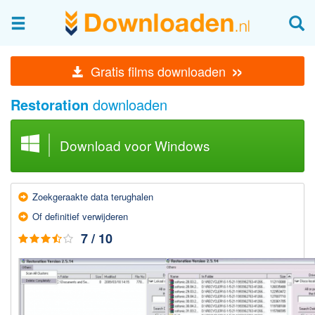
Afbeeldingen & fotografie
»
Gratis films downloaden
Beheren en bekijken
Restoration
downloaden
Afbeelding & foto bewerken
Foto apps
Download voor Windows
Screenshots Maken
Audio & Video
Zoek­geraakte data terug­halen
Branden en Rippen
Of definitief verwijderen
Converteren
7 / 10
Media streamen
Mediaspeler
Opnemen Audio en Video
Video bewerken