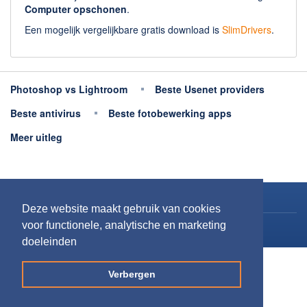
Computer opschonen
.
Een mogelijk vergelijkbare gratis download is
SlimDrivers
.
Photoshop vs Lightroom
Beste Usenet providers
Beste antivirus
Beste fotobewerking apps
Meer uitleg
Copyright 2026
Downloaden.nl
Deze website maakt gebruik van cookies
voor functionele, analytische en marketing
Contact opnemen
doeleinden
Privacy
Verbergen