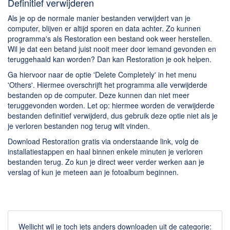
Chatten en bellen
Definitief verwijderen
Dating apps
Als je op de normale manier bestanden verwijdert van je
computer, blijven er altijd sporen en data achter. Zo kunnen
Parkeer apps
programma's als Restoration een bestand ook weer herstellen.
Rar en Zip (Compressie - Unzip)
Wil je dat een betand juist nooit meer door iemand gevonden en
teruggehaald kan worden? Dan kan Restoration je ook helpen.
Shopping
Ga hiervoor naar de optie 'Delete Completely' in het menu
Spelletjes en Games
'Others'. Hiermee overschrijft het programma alle verwijderde
Webbrowsers
bestanden op de computer. Deze kunnen dan niet meer
teruggevonden worden. Let op: hiermee worden de verwijderde
bestanden definitief verwijderd, dus gebruik deze optie niet als je
je verloren bestanden nog terug wilt vinden.
Download Restoration gratis via onderstaande link, volg de
installatiestappen en haal binnen enkele minuten je verloren
bestanden terug. Zo kun je direct weer verder werken aan je
verslag of kun je meteen aan je fotoalbum beginnen.
Wellicht wil je toch iets anders downloaden uit de categorie: