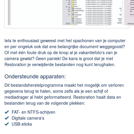
Downloaden
BitTorrent Clients
Nieuwslezers (Downloaden via usenet)
Onderhoud & Veiligheid
Iets te enthousiast geweest met het opschonen van je computer
en per ongeluk ook dat ene belangrijke document weggegooid?
Of met één foute druk op de knop al je vakantiefoto's van je
Computer opschonen
camera gewist? Geen paniek! De kans is groot dat je met
Veilig online
Restoration je verwijderde bestanden nog kunt terughalen.
Productiviteit
Ondersteunde apparaten:
Adresboek en contacten
Dit bestandsherstelprogramma maakt het mogelijk om verloren
gegevens terug te halen, soms zelfs als je een schijf of
Planning en organisatie
mediadrager al hebt geformatteerd. Restoration haalt data en
Tekst en Administratie
bestanden terug van de volgende plekken:
FAT- en NTFS-schijven
Overige
Digitale camera's
USB-sticks
Algemeen