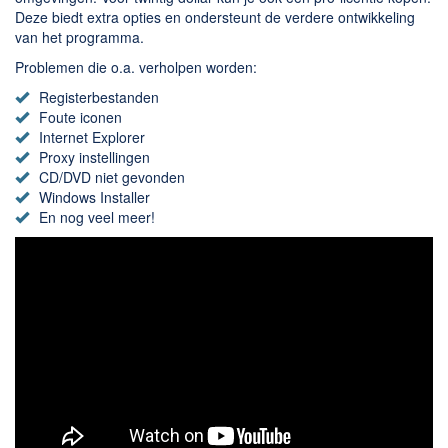
Chatten en bellen
Deze biedt extra opties en ondersteunt de verdere ontwikkeling
Dating apps
van het programma.
Parkeer apps
Problemen die o.a. verholpen worden:
Rar en Zip (Compressie - Unzip)
Registerbestanden
Foute iconen
Shopping
Internet Explorer
Spelletjes en Games
Proxy instellingen
CD/DVD niet gevonden
Webbrowsers
Windows Installer
En nog veel meer!