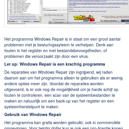
Downloaden
BitTorrent Clients
Nieuwslezers (Downloaden via usenet)
Onderhoud & Veiligheid
Het programma Windows Repair is in staat om een groot aantal
problemen met je besturingssyteem te verhelpen. Denk aan
fouten in het register en met bestandsbevoegdheden, of
Computer opschonen
problemen die veroorzaakt zijn door een virus.
Veilig online
Let op: Windows Repair is een krachtig programma
Productiviteit
De reparaties van Windows Repair zijn ingrijpend, wij raden
daarom aan om het programma alleen te gebruiken als er weinig
Adresboek en contacten
andere opties meer zijn. Voordat de reparaties worden
uitgevoerd, is er ook nog de mogelijkheid om je harde schijf op
Planning en organisatie
fouten te controleren, een scan van de systeembestanden te
Tekst en Administratie
maken en natuurlijk om een back-up van het register en een
systeemherstelpunt te maken.
Overige
Gebruik van Windows Repair
Algemeen
Het programma kan gratis worden gebruikt, ook in commerciële
omgevingen. Voor twintig dollar kun je ook een pro-licentie kopen.