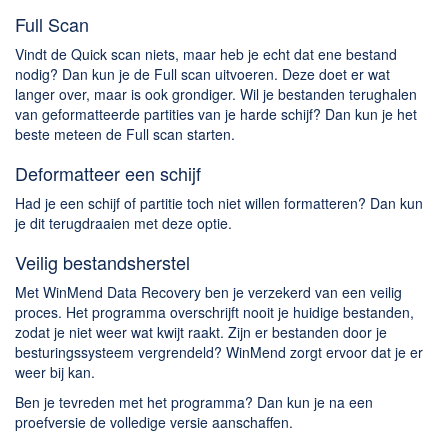
Chatten en bellen
Full Scan
Dating apps
Vindt de Quick scan niets, maar heb je echt dat ene bestand
Parkeer apps
nodig? Dan kun je de Full scan uitvoeren. Deze doet er wat
Rar en Zip (Compressie - Unzip)
langer over, maar is ook grondiger. Wil je bestanden terughalen
van geformatteerde partities van je harde schijf? Dan kun je het
Shopping
beste meteen de Full scan starten.
Spelletjes en Games
Deformatteer een schijf
Webbrowsers
Had je een schijf of partitie toch niet willen formatteren? Dan kun
je dit terugdraaien met deze optie.
Veilig bestandsherstel
Met WinMend Data Recovery ben je verzekerd van een veilig
proces. Het programma overschrijft nooit je huidige bestanden,
zodat je niet weer wat kwijt raakt. Zijn er bestanden door je
besturingssysteem vergrendeld? WinMend zorgt ervoor dat je er
weer bij kan.
Ben je tevreden met het programma? Dan kun je na een
proefversie de volledige versie aanschaffen.