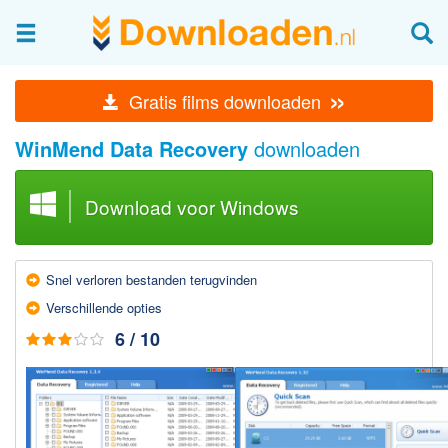
Afbeeldingen & fotografie
»
Gratis films downloaden
Beheren en bekijken
WinMend Data Recovery
downloaden
Afbeelding & foto bewerken
Foto apps
Download voor Windows
Screenshots Maken
Audio & Video
Snel verloren bestanden terug­vinden
Branden en Rippen
Verschillende opties
Converteren
6 / 10
Media streamen
Mediaspeler
Opnemen Audio en Video
Video bewerken