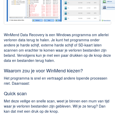
Downloaden
BitTorrent Clients
Nieuwslezers (Downloaden via usenet)
Onderhoud & Veiligheid
WinMend Data Recovery is een Windows programma om allerlei
verloren data terug te halen. Je kunt het programma onder
andere je harde schijf, externe harde schijf of SD-kaart laten
Computer opschonen
scannen om erachter te komen waar je verloren bestanden zijn
Veilig online
beland. Vervolgens kun je met een paar drukken op de knop deze
data en bestanden terug halen.
Productiviteit
Waarom zou je voor WinMend kiezen?
Adresboek en contacten
Het programma is snel en vertraagd andere lopende processen
Planning en organisatie
niet. Daarnaast:
Tekst en Administratie
Quick scan
Overige
Met deze veilige en snelle scan, weet je binnen een mum van tijd
waar je verloren bestanden zijn gebleven. Wil je ze terug? Dan
Algemeen
kan dat met een druk op de knop.