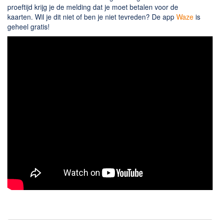
Chatten en bellen
proeftijd krijg je de melding dat je moet betalen voor de
Dating apps
kaarten. Wil je dit niet of ben je niet tevreden? De app
Waze
is
geheel gratis!
Parkeer apps
Rar en Zip (Compressie - Unzip)
Shopping
Spelletjes en Games
Webbrowsers