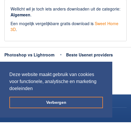
Wellicht wil je toch iets anders downloaden uit de categorie:
Algemeen
.
Een mogelijk vergelijkbare gratis download is
Sweet Home
3D
.
Photoshop vs Lightroom
Beste Usenet providers
Beste antivirus
Beste fotobewerking apps
Deze website maakt gebruik van cookies
Meer uitleg
voor functionele, analytische en marketing
doeleinden
Copyright 2026
Downloaden.nl
Verbergen
Contact opnemen
Privacy