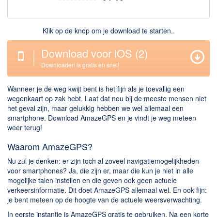
Downloaden
Klik op de knop om je download te starten..
BitTorrent Clients
Nieuwslezers (Downloaden via usenet)
Download voor iOS
(2)
Onderhoud & Veiligheid
Downloaden is gratis en snel!
Computer opschonen
Wanneer je de weg kwijt bent is het fijn als je toevallig een
wegenkaart op zak hebt. Laat dat nou bij de meeste mensen niet
Veilig online
het geval zijn, maar gelukkig hebben we wel allemaal een
Productiviteit
smartphone. Download AmazeGPS en je vindt je weg meteen
weer terug!
Adresboek en contacten
Waarom AmazeGPS?
Planning en organisatie
Nu zul je denken: er zijn toch al zoveel navigatiemogelijkheden
Tekst en Administratie
voor smartphones? Ja, die zijn er, maar die kun je niet in alle
mogelijke talen instellen en die geven ook geen actuele
Overige
verkeersinformatie. Dit doet AmazeGPS allemaal wel. En ook fijn:
je bent meteen op de hoogte van de actuele weersverwachting.
Algemeen
In eerste instantie is AmazeGPS gratis te gebruiken. Na een korte