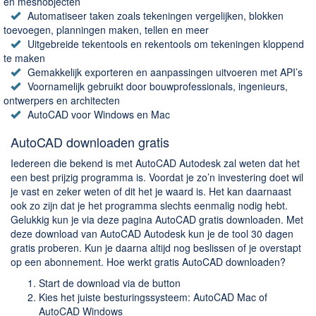
Chatten en bellen
en meshobjecten
Automatiseer taken zoals tekeningen vergelijken, blokken
Dating apps
toevoegen, planningen maken, tellen en meer
Parkeer apps
Uitgebreide tekentools en rekentools om tekeningen kloppend
te maken
Rar en Zip (Compressie - Unzip)
Gemakkelijk exporteren en aanpassingen uitvoeren met API’s
Shopping
Voornamelijk gebruikt door bouwprofessionals, ingenieurs,
ontwerpers en architecten
Spelletjes en Games
AutoCAD voor Windows en Mac
Webbrowsers
AutoCAD downloaden gratis
Iedereen die bekend is met AutoCAD Autodesk zal weten dat het
een best prijzig programma is. Voordat je zo’n investering doet wil
je vast en zeker weten of dit het je waard is. Het kan daarnaast
ook zo zijn dat je het programma slechts eenmalig nodig hebt.
Gelukkig kun je via deze pagina AutoCAD gratis downloaden. Met
deze download van AutoCAD Autodesk kun je de tool 30 dagen
gratis proberen. Kun je daarna altijd nog beslissen of je overstapt
op een abonnement. Hoe werkt gratis AutoCAD downloaden?
Start de download via de button
Kies het juiste besturingssysteem: AutoCAD Mac of
AutoCAD Windows