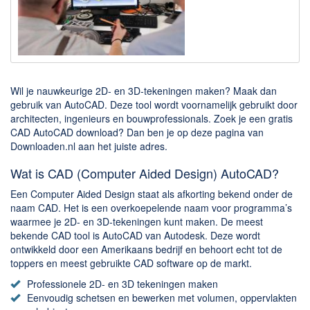
Downloaden
BitTorrent Clients
Nieuwslezers (Downloaden via usenet)
Wil je nauwkeurige 2D- en 3D-tekeningen maken? Maak dan
Onderhoud & Veiligheid
gebruik van AutoCAD. Deze tool wordt voornamelijk gebruikt door
architecten, ingenieurs en bouwprofessionals. Zoek je een gratis
Computer opschonen
CAD AutoCAD download? Dan ben je op deze pagina van
Veilig online
Downloaden.nl aan het juiste adres.
Productiviteit
Wat is CAD (Computer Aided Design) AutoCAD?
Een Computer Aided Design staat als afkorting bekend onder de
Adresboek en contacten
naam CAD. Het is een overkoepelende naam voor programma’s
Planning en organisatie
waarmee je 2D- en 3D-tekeningen kunt maken. De meest
bekende CAD tool is AutoCAD van Autodesk. Deze wordt
Tekst en Administratie
ontwikkeld door een Amerikaans bedrijf en behoort echt tot de
Overige
toppers en meest gebruikte CAD software op de markt.
Professionele 2D- en 3D tekeningen maken
Algemeen
Eenvoudig schetsen en bewerken met volumen, oppervlakten