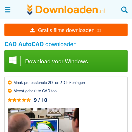
Afbeeldingen & fotografie
»
Gratis films downloaden
Beheren en bekijken
CAD AutoCAD
downloaden
Afbeelding & foto bewerken
Foto apps
Download voor Windows
Screenshots Maken
Audio & Video
Maak professionele 2D- en 3D-tekeningen
Branden en Rippen
Meest gebruikte CAD-tool
Converteren
9 / 10
Media streamen
Mediaspeler
Opnemen Audio en Video
Video bewerken