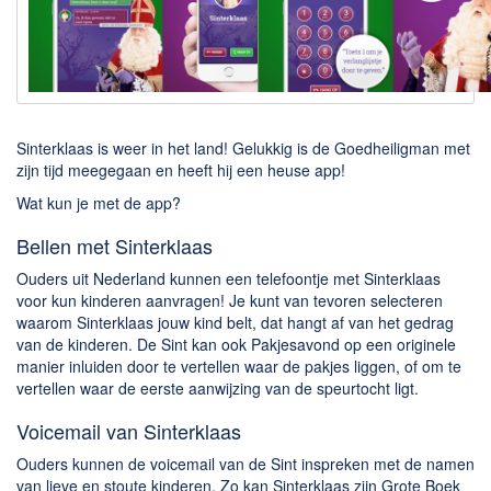
Downloaden
BitTorrent Clients
Nieuwslezers (Downloaden via usenet)
Onderhoud & Veiligheid
Sinterklaas is weer in het land! Gelukkig is de Goedheiligman met
zijn tijd meegegaan en heeft hij een heuse app!
Computer opschonen
Wat kun je met de app?
Veilig online
Bellen met Sinterklaas
Productiviteit
Ouders uit Nederland kunnen een telefoontje met Sinterklaas
voor kun kinderen aanvragen! Je kunt van tevoren selecteren
Adresboek en contacten
waarom Sinterklaas jouw kind belt, dat hangt af van het gedrag
Planning en organisatie
van de kinderen. De Sint kan ook Pakjesavond op een originele
manier inluiden door te vertellen waar de pakjes liggen, of om te
Tekst en Administratie
vertellen waar de eerste aanwijzing van de speurtocht ligt.
Overige
Voicemail van Sinterklaas
Algemeen
Ouders kunnen de voicemail van de Sint inspreken met de namen
van lieve en stoute kinderen. Zo kan Sinterklaas zijn Grote Boek