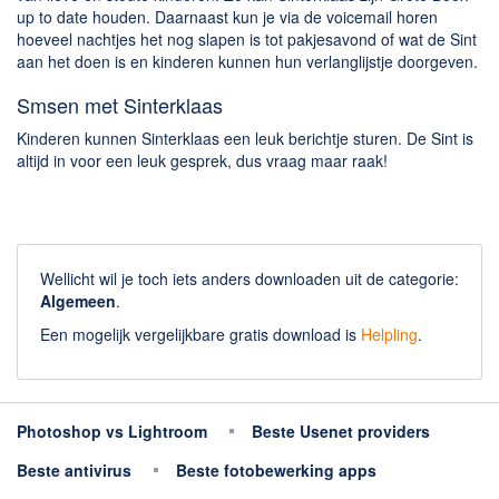
Chatten en bellen
up to date houden. Daarnaast kun je via de voicemail horen
Dating apps
hoeveel nachtjes het nog slapen is tot pakjesavond of wat de Sint
aan het doen is en kinderen kunnen hun verlanglijstje doorgeven.
Parkeer apps
Rar en Zip (Compressie - Unzip)
Smsen met Sinterklaas
Shopping
Kinderen kunnen Sinterklaas een leuk berichtje sturen. De Sint is
altijd in voor een leuk gesprek, dus vraag maar raak!
Spelletjes en Games
Webbrowsers
Wellicht wil je toch iets anders downloaden uit de categorie:
Algemeen
.
Een mogelijk vergelijkbare gratis download is
Helpling
.
Photoshop vs Lightroom
Beste Usenet providers
Beste antivirus
Beste fotobewerking apps