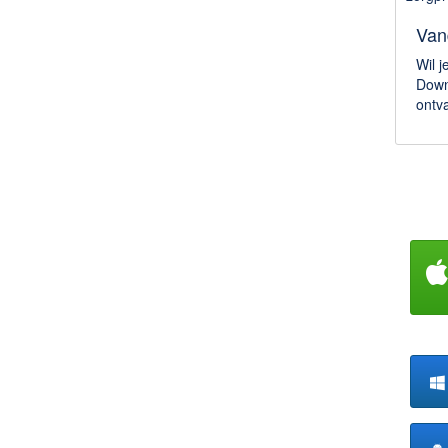
Van
Wil j
Down
ontv