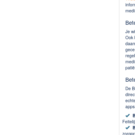
info
medi
Bete
Je wi
Ook b
daar
gecer
rege
medis
pati
Bete
De Be
direc
echte
apps 
B
Feitel
B
zorgpr