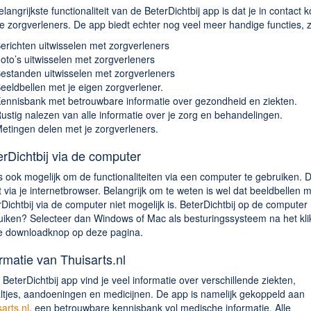
langrijkste functionaliteit van de BeterDichtbij app is dat je in contact 
e zorgverleners. De app biedt echter nog veel meer handige functies, z
erichten uitwisselen met zorgverleners
oto’s uitwisselen met zorgverleners
estanden uitwisselen met zorgverleners
eeldbellen met je eigen zorgverlener.
ennisbank met betrouwbare informatie over gezondheid en ziekten.
ustig nalezen van alle informatie over je zorg en behandelingen.
etingen delen met je zorgverleners.
rDichtbij via de computer
s ook mogelijk om de functionaliteiten via een computer te gebruiken. D
 via je internetbrowser. Belangrijk om te weten is wel dat beeldbellen 
Dichtbij via de computer niet mogelijk is. BeterDichtbij op de computer
uiken? Selecteer dan Windows of Mac als besturingssysteem na het kli
e downloadknop op deze pagina.
rmatie van Thuisarts.nl
 BeterDichtbij app vind je veel informatie over verschillende ziekten,
ltjes, aandoeningen en medicijnen. De app is namelijk gekoppeld aan
arts.nl
, een betrouwbare kennisbank vol medische informatie. Alle