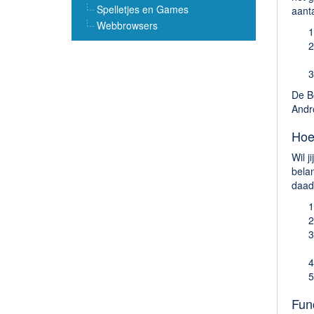
Spelletjes en Games
aant
Webbrowsers
De Be
Andro
Hoe
Wil j
belan
daadw
Func