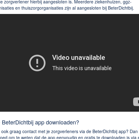
je zorgverlener hierbij aangesloten is. Meerdere ziekenhuizen, ggz-
isaties en thuiszorgorganisaties zijn al aangesloten bij BeterDichtbij.
 BeterDichtbij app downloaden?
ij ook graag contact met je zorgverleners via de BeterDichtbij app? Dan 
goed om te weten dat de app eenvoudig en gratis te downloaden is via 