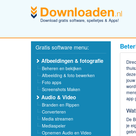
Download gratis software, spelletjes & Apps!
Beter
Gratis software menu:
Afbeeldingen & fotografie
Direc
thuis
Beheren en bekijken
deze
Afbeelding & foto bewerken
jouw
Foto apps
word
Screenshots Maken
mens
Audio & Video
app g
Branden en Rippen
Wat 
Converteren
Media streamen
De Be
je e
Mediaspeler
gebru
Opnemen Audio en Video