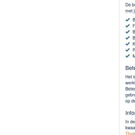
De be
met j
B
F
B
B
K
R
M
Bete
Het i
werkt
Beter
gebr
op d
Info
In de
kwaa
Thuis