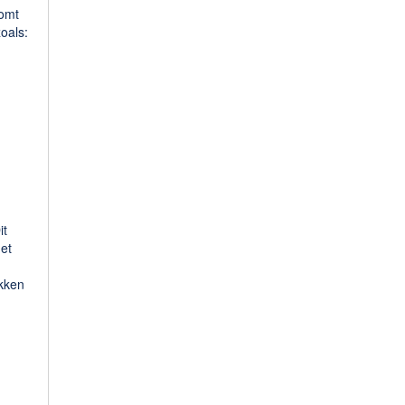
komt
oals:
it
met
kken