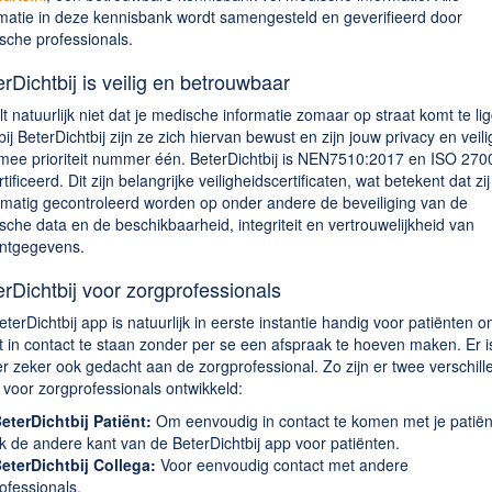
rmatie in deze kennisbank wordt samengesteld en geverifieerd door
sche professionals.
rDichtbij is veilig en betrouwbaar
lt natuurlijk niet dat je medische informatie zomaar op straat komt te li
ij BeterDichtbij zijn ze zich hiervan bewust en zijn jouw privacy en veil
mee prioriteit nummer één. BeterDichtbij is NEN7510:2017 en ISO 270
tificeerd. Dit zijn belangrijke veiligheidscertificaten, wat betekent dat zij
lmatig gecontroleerd worden op onder andere de beveiliging van de
che data en de beschikbaarheid, integriteit en vertrouwelijkheid van
ëntgegevens.
rDichtbij voor zorgprofessionals
terDichtbij app is natuurlijk in eerste instantie handig voor patiënten 
t in contact te staan zonder per se een afspraak te hoeven maken. Er i
r zeker ook gedacht aan de zorgprofessional. Zo zijn er twee verschill
voor zorgprofessionals ontwikkeld:
eterDichtbij Patiënt:
Om eenvoudig in contact te komen met je patiën
ijk de andere kant van de BeterDichtbij app voor patiënten.
eterDichtbij Collega:
Voor eenvoudig contact met andere
ofessionals.