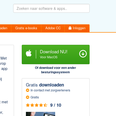
oaden
Gratis e-books
Adobe CC
Inloggen
Download NU!
Voor MacOS
. Met
arop
Wachtwoord vergeten
Inloggen
Of download voor een ander
e app
Activatiemail hersturen
besturingssysteem
Account aanmaken
j
Gratis
downloaden
In contact met zorgverleners
Gratis
t met
9 / 10
r,