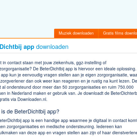
Muziek downloaden
Gratis films downl
Dichtbij app
downloaden
t in contact staan met jouw ziekenhuis, ggz-instelling of
zorgorganisatie? De BeterDichtbij app is hiervoor een ideale oplossing
 app kun je eenvoudig vragen stellen aan je eigen zorgorganisatie, wa
 zorgverlener dan ook weer kan reageren en je rustig na kunt lezen. D
t al ondersteund door meer dan 50 zorgorganisaties en ruim 750.000
en in Nederland maken er gebruik van. Je downloadt de BeterDichterbi
ratis via Downloaden.nl.
is de BeterDichtbij app?
terDichtbij app is een handige app waarmee je digitaal in contact kom
igen zorgorganisaties en medische ondersteuning. Iedereen kan
ikmaken van deze app en vragen stellen aan zijn of haar dienstverlene