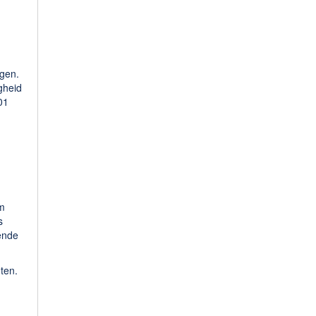
ggen.
igheid
01
om
s
ende
ten.