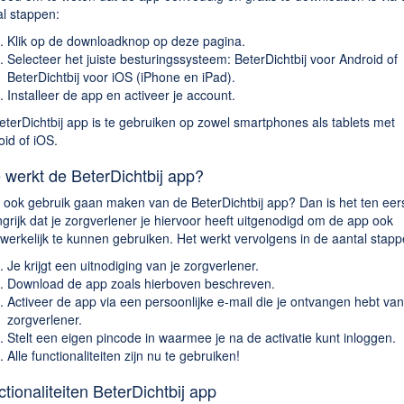
al stappen:
Klik op de downloadknop op deze pagina.
Selecteer het juiste besturingssysteem: BeterDichtbij voor Android of
BeterDichtbij voor iOS (iPhone en iPad).
Installeer de app en activeer je account.
terDichtbij app is te gebruiken op zowel smartphones als tablets met
id of iOS.
 werkt de BeterDichtbij app?
ij ook gebruik gaan maken van de BeterDichtbij app? Dan is het ten eer
grijk dat je zorgverlener je hiervoor heeft uitgenodigd om de app ook
erkelijk te kunnen gebruiken. Het werkt vervolgens in de aantal stapp
Je krijgt een uitnodiging van je zorgverlener.
Download de app zoals hierboven beschreven.
Activeer de app via een persoonlijke e-mail die je ontvangen hebt van
zorgverlener.
Stelt een eigen pincode in waarmee je na de activatie kunt inloggen.
Alle functionaliteiten zijn nu te gebruiken!
tionaliteiten BeterDichtbij app