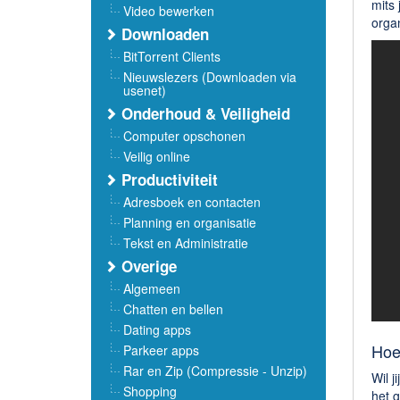
mits 
Video bewerken
organ
Downloaden
BitTorrent Clients
Nieuwslezers (Downloaden via
usenet)
Onderhoud & Veiligheid
Computer opschonen
Veilig online
Productiviteit
Adresboek en contacten
Planning en organisatie
Tekst en Administratie
Overige
Algemeen
Chatten en bellen
Dating apps
Hoe
Parkeer apps
Rar en Zip (Compressie - Unzip)
Wil j
Shopping
het 