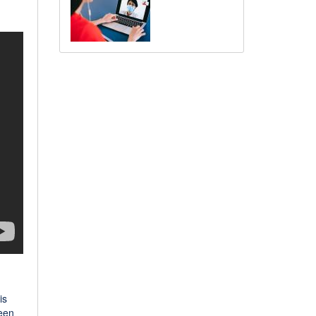
is
een