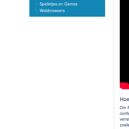
Spelletjes en Games
Webbrowsers
Hoe
Om P
confi
venst
zoals