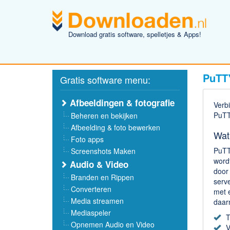
Download gratis software, spelletjes & Apps!
PuTT
Gratis software menu:
Afbeeldingen & fotografie
Verb
PuTT
Beheren en bekijken
Afbeelding & foto bewerken
Wat
Foto apps
PuTT
Screenshots Maken
word
Audio & Video
door
Branden en Rippen
serv
Converteren
met 
Media streamen
daar
Mediaspeler
T
Opnemen Audio en Video
V