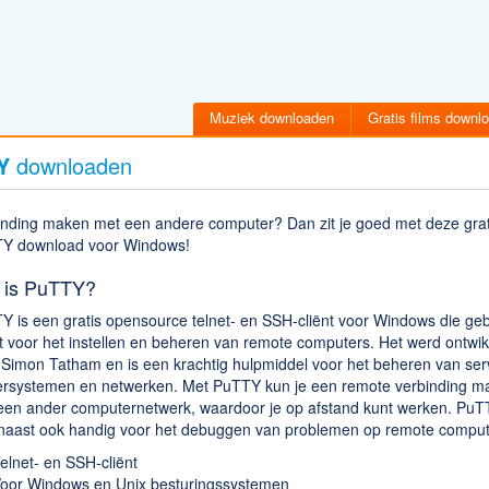
Muziek downloaden
Gratis films downl
Y
downloaden
inding maken met een andere computer? Dan zit je goed met deze grat
Y download voor Windows!
 is PuTTY?
Y is een gratis opensource telnet- en SSH-cliënt voor Windows die geb
t voor het instellen en beheren van remote computers. Het werd ontwik
 Simon Tatham en is een krachtig hulpmiddel voor het beheren van ser
ersystemen en netwerken. Met PuTTY kun je een remote verbinding m
een ander computernetwerk, waardoor je op afstand kunt werken. PuT
naast ook handig voor het debuggen van problemen op remote comput
elnet- en SSH-cliënt
oor Windows en Unix besturingssystemen