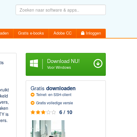
oaden
Gratis e-books
Adobe CC
Inloggen
Download NU!
is
Voor Windows
Wachtwoord vergeten
Inloggen
Activatiemail hersturen
Gratis
downloaden
Account aanmaken
ruikt
Telnet- en SSH-client
keld
vers,
Gratis volledige versie
aken
6 / 10
TY is
ers.