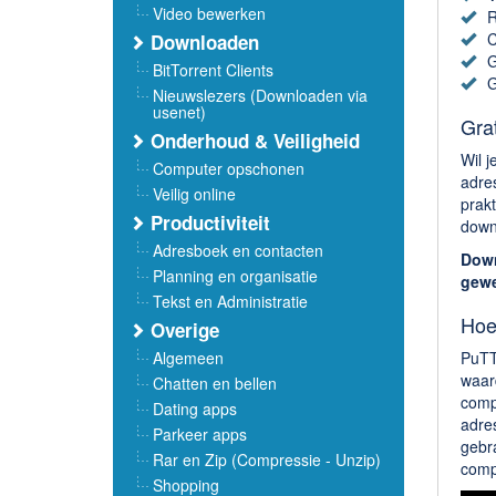
Video bewerken
R
C
Downloaden
G
BitTorrent Clients
G
Nieuwslezers (Downloaden via
usenet)
Gra
Onderhoud & Veiligheid
Wil j
Computer opschonen
adre
Veilig online
prakt
Productiviteit
down
Adresboek en contacten
Down
Planning en organisatie
gewe
Tekst en Administratie
Hoe
Overige
Algemeen
PuTT
waar
Chatten en bellen
comp
Dating apps
adres
Parkeer apps
gebr
Rar en Zip (Compressie - Unzip)
comp
Shopping