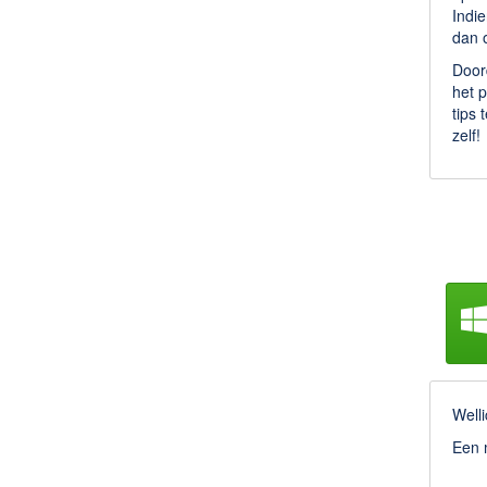
Indie
dan o
Doord
het p
tips
zelf!
Welli
Een m