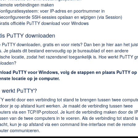
emote verbindingen maken
onfiguratiesysteem: voer IP-adres en poortnummer in
econfigureerde SSH-sessies opslaan en wijzigen (via Session)
ratis officiële PuTTY download voor Windows
tis PuTTY downloaden
e PuTTY downloaden, gratis en voor niets? Dan ben je hier aan het juis
s. Je plaats dit bestand eenvoudig op je bureaublad of een andere
ische locatie, zodat het razendsnel toegankelijk is. Hoe werkt PuTTY gr
loaden?
load PuTTY voor Windows, volg de stappen en plaats PuTTY op
nste locatie op je computer.
 werkt PuTTY?
Y werkt door een verbinding tot stand te brengen tussen twee compute
door je op afstand kunt werken. Je maakt de verbinding tussen twee
uters via een TCP/IP-protocol. Je kunt de verbinding maken door de IP
sen van de twee computers in te voeren. Als de verbinding tot stand is
acht, kun je op afstand via een command line-interface met de remote
uter communiceren.