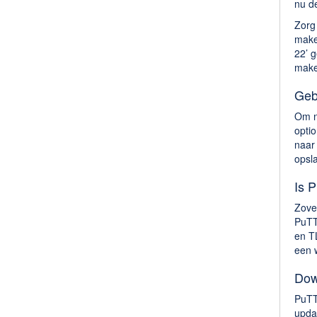
nu de
Zorg 
make
22’ g
make
Geb
Om n
opti
naar 
opsl
Is P
Zove
PuTT
en TL
een 
Dow
PuTT
upda