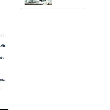
te
atis
 de
rs,
-