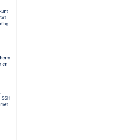
kunt
ort
nding
cherm
n en
.
s SSH
 met