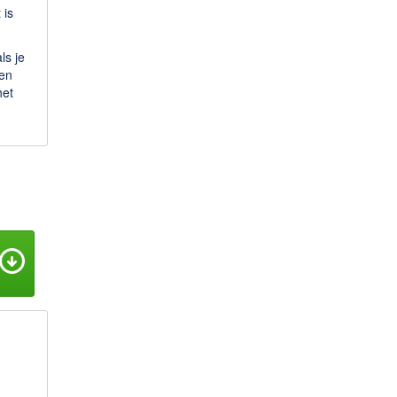
 is
ls je
 en
het