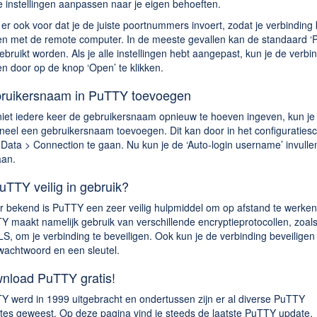
 instellingen aanpassen naar je eigen behoeften.
er ook voor dat je de juiste poortnummers invoert, zodat je verbinding 
n met de remote computer. In de meeste gevallen kan de standaard ‘P
ebruikt worden. Als je alle instellingen hebt aangepast, kun je de verbi
n door op de knop ‘Open’ te klikken.
ruikersnaam in PuTTY toevoegen
iet iedere keer de gebruikersnaam opnieuw te hoeven ingeven, kun je
oneel een gebruikersnaam toevoegen. Dit kan door in het configuraties
Data > Connection te gaan. Nu kun je de ‘Auto-login username’ invulle
aan.
uTTY veilig in gebruik?
r bekend is PuTTY een zeer veilig hulpmiddel om op afstand te werken
Y maakt namelijk gebruik van verschillende encryptieprotocollen, zoal
S, om je verbinding te beveiligen. Ook kun je de verbinding beveiligen
wachtwoord en een sleutel.
nload PuTTY gratis!
Y werd in 1999 uitgebracht en ondertussen zijn er al diverse PuTTY
tes geweest. Op deze pagina vind je steeds de laatste PuTTY update.