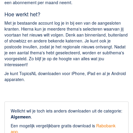
Chatten en bellen
een abonnement per maand neemt.
Dating apps
Hoe werkt het?
Parkeer apps
Met je bestaande account log je in bij een van de aangesloten
Rar en Zip (Compressie - Unzip)
kranten. Hierna kun je meerdere thema's selecteren waarvan jij
voortaan het nieuws wilt volgen. Denk aan binnenland, buitenland
Shopping
of showbizz en andere bekende katernen. Je kunt ook je
Spelletjes en Games
postcode invullen, zodat je het regionale nieuws ontvangt. Nadat
je een aantal thema's hebt geselecteerd, worden er subthema's
Webbrowsers
voorgesteld. Zo blijf je op de hoogte van alles wat jou
interesseert!
Je kunt TopicsNL downloaden voor iPhone, iPad en al je Android
apparaten.
Wellicht wil je toch iets anders downloaden uit de categorie:
Algemeen
.
Een mogelijk vergelijkbare gratis download is
Rabobank
app
.