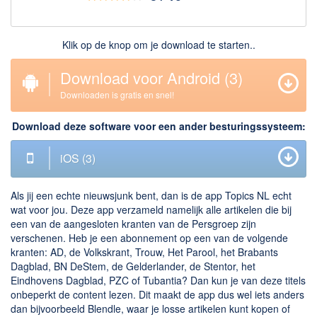
Downloaden
Klik op de knop om je download te starten..
BitTorrent Clients
Nieuwslezers (Downloaden via usenet)
Download voor Android
(3)
Onderhoud & Veiligheid
Downloaden is gratis en snel!
Computer opschonen
Download deze software voor een ander besturingssysteem:
Veilig online
iOS
(3)
Productiviteit
Als jij een echte nieuwsjunk bent, dan is de app Topics NL echt
Adresboek en contacten
wat voor jou. Deze app verzameld namelijk alle artikelen die bij
Planning en organisatie
een van de aangesloten kranten van de Persgroep zijn
verschenen. Heb je een abonnement op een van de volgende
Tekst en Administratie
kranten: AD, de Volkskrant, Trouw, Het Parool, het Brabants
Dagblad, BN DeStem, de Gelderlander, de Stentor, het
Overige
Eindhovens Dagblad, PZC of Tubantia? Dan kun je van deze titels
onbeperkt de content lezen. Dit maakt de app dus wel iets anders
Algemeen
dan bijvoorbeeld Blendle, waar je losse artikelen kunt kopen of