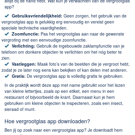
Chatten en bellen
altijd bij de hand hebt. Wat kun je verwachten van de vergrootglas
app?
Dating apps
Gebruiksvriendelijkheid:
Geen zorgen, het gebruik van de
Parkeer apps
vergrootglas app is gelukkig erg eenvoudig en vereist geen
Rar en Zip (Compressie - Unzip)
speciale technische vaardigheden.
Zoomfunctie:
Pas het vergrootglas aan naar de gewenste
Shopping
vergroting met een eenvoudige zoomfunctie.
Spelletjes en Games
Verlichting:
Gebruik de ingebouwde zaklampfunctie van je
telefoon om donkere objecten te verlichten om het nóg beter te
Webbrowsers
zien.
Vastleggen:
Maak foto’s van de beelden die je vergroot hebt,
zodat je ze later nog eens kan bekijken of kan delen met anderen.
Gratis:
De vergrootglas app is volledig gratis te gebruiken.
In de praktijk wordt deze app met name gebruikt voor het lezen
van kleine lettertjes, zoals op een etiket, een menu in een
restaurant of bijvoorbeeld de krant. Daarnaast kun je hem
gebruiken om kleine objecten te inspecteren, zoals een insect,
sieraad of munt.
Hoe vergrootglas app downloaden?
Ben jij op zoek naar een vergrootglas app? Je downloadt hem