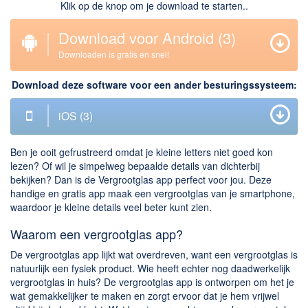
Klik op de knop om je download te starten..
Downloaden
Download voor Android
(2)
BitTorrent Clients
Downloaden is gratis en snel!
Nieuwslezers (Downloaden via usenet)
Download deze software voor een ander besturingssysteem:
Onderhoud & Veiligheid
iOS
(2)
Computer opschonen
Veilig online
Ben je ooit gefrustreerd omdat je kleine letters niet goed kon
Productiviteit
lezen? Of wil je simpelweg bepaalde details van dichterbij
bekijken? Dan is de Vergrootglas app perfect voor jou. Deze
handige en gratis app maak een vergrootglas van je smartphone,
Adresboek en contacten
waardoor je kleine details veel beter kunt zien.
Planning en organisatie
Waarom een vergrootglas app?
Tekst en Administratie
De vergrootglas app lijkt wat overdreven, want een vergrootglas is
Overige
natuurlijk een fysiek product. Wie heeft echter nog daadwerkelijk
vergrootglas in huis? De vergrootglas app is ontworpen om het je
Algemeen
wat gemakkelijker te maken en zorgt ervoor dat je hem vrijwel