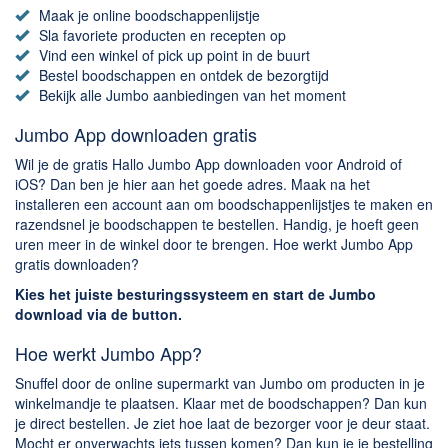
Chatten en bellen
Maak je online boodschappenlijstje
Dating apps
Sla favoriete producten en recepten op
Vind een winkel of pick up point in de buurt
Parkeer apps
Bestel boodschappen en ontdek de bezorgtijd
Rar en Zip (Compressie - Unzip)
Bekijk alle Jumbo aanbiedingen van het moment
Shopping
Jumbo App downloaden gratis
Spelletjes en Games
Wil je de gratis Hallo Jumbo App downloaden voor Android of
Webbrowsers
iOS? Dan ben je hier aan het goede adres. Maak na het
installeren een account aan om boodschappenlijstjes te maken en
razendsnel je boodschappen te bestellen. Handig, je hoeft geen
uren meer in de winkel door te brengen. Hoe werkt Jumbo App
gratis downloaden?
Kies het juiste besturingssysteem en start de Jumbo
download via de button.
Hoe werkt Jumbo App?
Snuffel door de online supermarkt van Jumbo om producten in je
winkelmandje te plaatsen. Klaar met de boodschappen? Dan kun
je direct bestellen. Je ziet hoe laat de bezorger voor je deur staat.
Mocht er onverwachts iets tussen komen? Dan kun je je bestelling