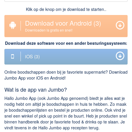
Downloaden
Klik op de knop om je download te starten..
BitTorrent Clients
Download voor Android
(2)
Nieuwslezers (Downloaden via usenet)
Downloaden is gratis en snel!
Onderhoud & Veiligheid
Download deze software voor een ander besturingssysteem:
Computer opschonen
iOS
(2)
Veilig online
Productiviteit
Online boodschappen doen bij je favoriete supermarkt? Download
Jumbo App voor iOS en Android!
Adresboek en contacten
Wat is de app van Jumbo?
Planning en organisatie
Hallo Jumbo App (ook Jumbo App genoemd) biedt je alles wat je
Tekst en Administratie
nodig hebt om altijd je boodschappen in huis te hebben. Zo maak
je boodschappenlijsten en bestel je producten online. Ook vind je
Overige
snel een winkel of pick up point in de buurt. Heb je producten snel
binnen handbereik door je favoriete food & drinks op te slaan. Je
Algemeen
vindt tevens in de Hallo Jumbo app recepten terug.