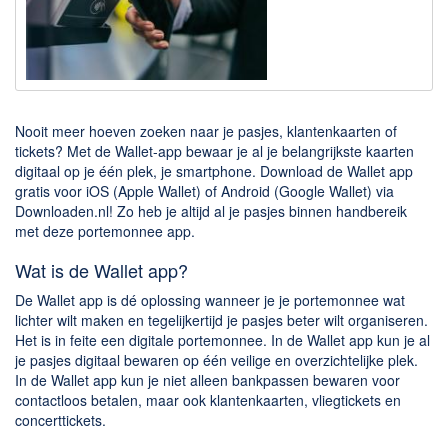
Downloaden
BitTorrent Clients
Nieuwslezers (Downloaden via usenet)
Nooit meer hoeven zoeken naar je pasjes, klantenkaarten of
Onderhoud & Veiligheid
tickets? Met de Wallet-app bewaar je al je belangrijkste kaarten
digitaal op je één plek, je smartphone. Download de Wallet app
Computer opschonen
gratis voor iOS (Apple Wallet) of Android (Google Wallet) via
Veilig online
Downloaden.nl! Zo heb je altijd al je pasjes binnen handbereik
met deze portemonnee app.
Productiviteit
Wat is de Wallet app?
Adresboek en contacten
De Wallet app is dé oplossing wanneer je je portemonnee wat
Planning en organisatie
lichter wilt maken en tegelijkertijd je pasjes beter wilt organiseren.
Het is in feite een digitale portemonnee. In de Wallet app kun je al
Tekst en Administratie
je pasjes digitaal bewaren op één veilige en overzichtelijke plek.
Overige
In de Wallet app kun je niet alleen bankpassen bewaren voor
contactloos betalen, maar ook klantenkaarten, vliegtickets en
Algemeen
concerttickets.