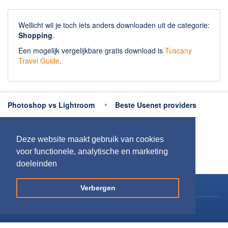
Wellicht wil je toch iets anders downloaden uit de categorie:
Shopping
.
Een mogelijk vergelijkbare gratis download is
Tuscany
Travel Guide
.
Photoshop vs Lightroom
Beste Usenet providers
Beste antivirus
Beste fotobewerking apps
Deze website maakt gebruik van cookies
Meer uitleg
voor functionele, analytische en marketing
doeleinden
Copyright 2026
Downloaden.nl
Verbergen
Contact opnemen