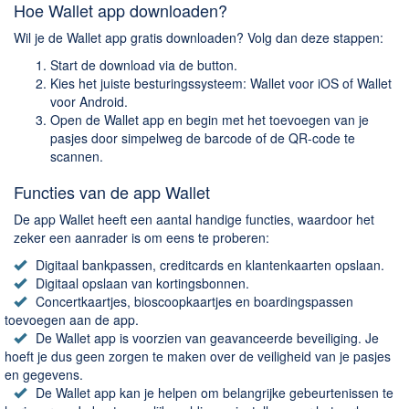
Chatten en bellen
Hoe Wallet app downloaden?
Dating apps
Wil je de Wallet app gratis downloaden? Volg dan deze stappen:
Parkeer apps
Start de download via de button.
Rar en Zip (Compressie - Unzip)
Kies het juiste besturingssysteem: Wallet voor iOS of Wallet
voor Android.
Shopping
Open de Wallet app en begin met het toevoegen van je
Spelletjes en Games
pasjes door simpelweg de barcode of de QR-code te
scannen.
Webbrowsers
Functies van de app Wallet
De app Wallet heeft een aantal handige functies, waardoor het
zeker een aanrader is om eens te proberen:
Digitaal bankpassen, creditcards en klantenkaarten opslaan.
Digitaal opslaan van kortingsbonnen.
Concertkaartjes, bioscoopkaartjes en boardingspassen
toevoegen aan de app.
De Wallet app is voorzien van geavanceerde beveiliging. Je
hoeft je dus geen zorgen te maken over de veiligheid van je pasjes
en gegevens.
De Wallet app kan je helpen om belangrijke gebeurtenissen te