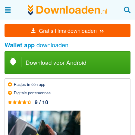
Afbeeldingen & fotografie
»
Gratis films downloaden
Beheren en bekijken
Wallet app
downloaden
Afbeelding & foto bewerken
Foto apps
Download voor Android
Screenshots Maken
Audio & Video
Pasjes in één app
Branden en Rippen
Digitale portemonnee
Converteren
9 / 10
Media streamen
Mediaspeler
Opnemen Audio en Video
Video bewerken