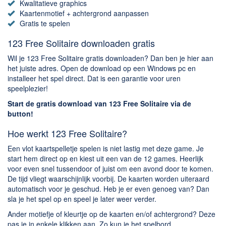
Chatten en bellen
Kwalitatieve graphics
Kaartenmotief + achtergrond aanpassen
Dating apps
Gratis te spelen
Parkeer apps
123 Free Solitaire downloaden gratis
Rar en Zip (Compressie - Unzip)
Wil je 123 Free Solitaire gratis downloaden? Dan ben je hier aan
Shopping
het juiste adres. Open de download op een Windows pc en
Spelletjes en Games
installeer het spel direct. Dat is een garantie voor uren
speelplezier!
Webbrowsers
Start de gratis download van 123 Free Solitaire via de
button!
Hoe werkt 123 Free Solitaire?
Een vlot kaartspelletje spelen is niet lastig met deze game. Je
start hem direct op en kiest uit een van de 12 games. Heerlijk
voor even snel tussendoor of juist om een avond door te komen.
De tijd vliegt waarschijnlijk voorbij. De kaarten worden uiteraard
automatisch voor je geschud. Heb je er even genoeg van? Dan
sla je het spel op en speel je later weer verder.
Ander motiefje of kleurtje op de kaarten en/of achtergrond? Deze
pas je in enkele klikken aan. Zo kun je het spelbord