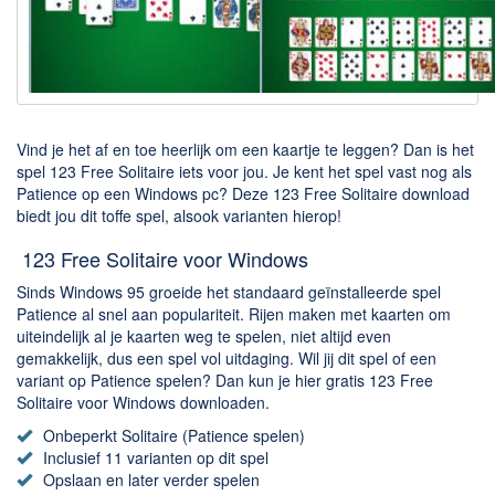
Downloaden
BitTorrent Clients
Nieuwslezers (Downloaden via usenet)
Onderhoud & Veiligheid
Vind je het af en toe heerlijk om een kaartje te leggen? Dan is het
spel 123 Free Solitaire iets voor jou. Je kent het spel vast nog als
Patience op een Windows pc? Deze 123 Free Solitaire download
Computer opschonen
biedt jou dit toffe spel, alsook varianten hierop!
Veilig online
123 Free Solitaire voor Windows
Productiviteit
Sinds Windows 95 groeide het standaard geïnstalleerde spel
Adresboek en contacten
Patience al snel aan populariteit. Rijen maken met kaarten om
uiteindelijk al je kaarten weg te spelen, niet altijd even
Planning en organisatie
gemakkelijk, dus een spel vol uitdaging. Wil jij dit spel of een
Tekst en Administratie
variant op Patience spelen? Dan kun je hier gratis 123 Free
Solitaire voor Windows downloaden.
Overige
Onbeperkt Solitaire (Patience spelen)
Inclusief 11 varianten op dit spel
Algemeen
Opslaan en later verder spelen