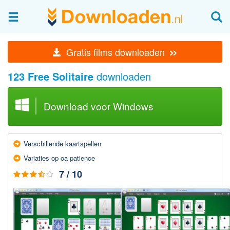
Afbeeldingen & fotografie
»
Gratis films downloaden
Beheren en bekijken
123 Free Solitaire
downloaden
Afbeelding & foto bewerken
Foto apps
Download voor Windows
Screenshots Maken
Audio & Video
Verschillende kaart­spellen
Branden en Rippen
Variaties op oa patience
Converteren
7 / 10
Media streamen
Mediaspeler
Opnemen Audio en Video
Video bewerken