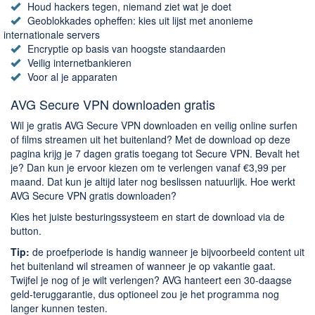
Chatten en bellen
Houd hackers tegen, niemand ziet wat je doet
Geoblokkades opheffen: kies uit lijst met anonieme
Dating apps
internationale servers
Parkeer apps
Encryptie op basis van hoogste standaarden
Veilig internetbankieren
Rar en Zip (Compressie - Unzip)
Voor al je apparaten
Shopping
AVG Secure VPN downloaden gratis
Spelletjes en Games
Wil je gratis AVG Secure VPN downloaden en veilig online surfen
Webbrowsers
of films streamen uit het buitenland? Met de download op deze
pagina krijg je 7 dagen gratis toegang tot Secure VPN. Bevalt het
je? Dan kun je ervoor kiezen om te verlengen vanaf €3,99 per
maand. Dat kun je altijd later nog beslissen natuurlijk. Hoe werkt
AVG Secure VPN gratis downloaden?
Kies het juiste besturingssysteem en start de download via de
button.
Tip:
de proefperiode is handig wanneer je bijvoorbeeld content uit
het buitenland wil streamen of wanneer je op vakantie gaat.
Twijfel je nog of je wilt verlengen? AVG hanteert een 30-daagse
geld-teruggarantie, dus optioneel zou je het programma nog
langer kunnen testen.