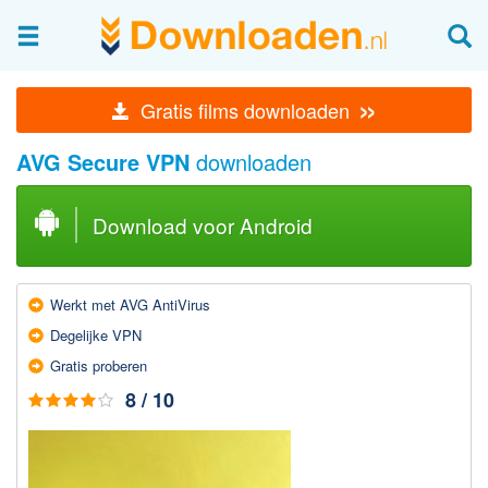
Afbeeldingen & fotografie
»
Gratis films downloaden
Beheren en bekijken
AVG Secure VPN
downloaden
Afbeelding & foto bewerken
Foto apps
Download voor Android
Screenshots Maken
Audio & Video
Werkt met AVG AntiVirus
Branden en Rippen
Degelijke VPN
Converteren
Gratis proberen
Media streamen
8 / 10
Mediaspeler
Opnemen Audio en Video
Video bewerken