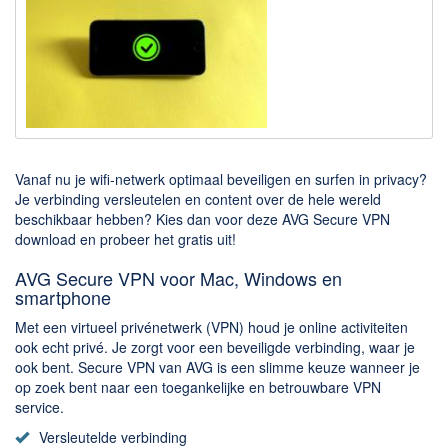
Downloaden
BitTorrent Clients
Nieuwslezers (Downloaden via usenet)
Onderhoud & Veiligheid
Computer opschonen
Vanaf nu je wifi-netwerk optimaal beveiligen en surfen in privacy?
Je verbinding versleutelen en content over de hele wereld
Veilig online
beschikbaar hebben? Kies dan voor deze AVG Secure VPN
download en probeer het gratis uit!
Productiviteit
AVG Secure VPN voor Mac, Windows en
Adresboek en contacten
smartphone
Planning en organisatie
Met een virtueel privénetwerk (VPN) houd je online activiteiten
Tekst en Administratie
ook echt privé. Je zorgt voor een beveiligde verbinding, waar je
ook bent. Secure VPN van AVG is een slimme keuze wanneer je
Overige
op zoek bent naar een toegankelijke en betrouwbare VPN
service.
Algemeen
Versleutelde verbinding