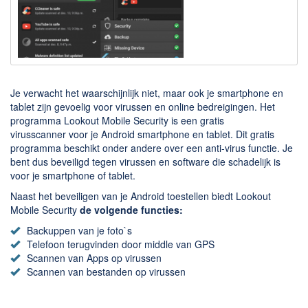
Downloaden
BitTorrent Clients
Nieuwslezers (Downloaden via usenet)
Onderhoud & Veiligheid
Je verwacht het waarschijnlijk niet, maar ook je smartphone en
tablet zijn gevoelig voor virussen en online bedreigingen. Het
programma Lookout Mobile Security is een gratis
Computer opschonen
virusscanner voor je Android smartphone en tablet. Dit gratis
Veilig online
programma beschikt onder andere over een anti-virus functie. Je
bent dus beveiligd tegen virussen en software die schadelijk is
Productiviteit
voor je smartphone of tablet.
Adresboek en contacten
Naast het beveiligen van je Android toestellen biedt Lookout
Mobile Security
de volgende functies:
Planning en organisatie
Backuppen van je foto`s
Tekst en Administratie
Telefoon terugvinden door middle van GPS
Scannen van Apps op virussen
Overige
Scannen van bestanden op virussen
Algemeen