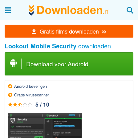
Afbeeldingen & fotografie
»
Gratis films downloaden
Beheren en bekijken
Lookout Mobile Security
downloaden
Afbeelding & foto bewerken
Foto apps
Download voor Android
Screenshots Maken
Audio & Video
Android beveiligen
Branden en Rippen
Gratis virusscanner
Converteren
5 / 10
Media streamen
Mediaspeler
Opnemen Audio en Video
Video bewerken