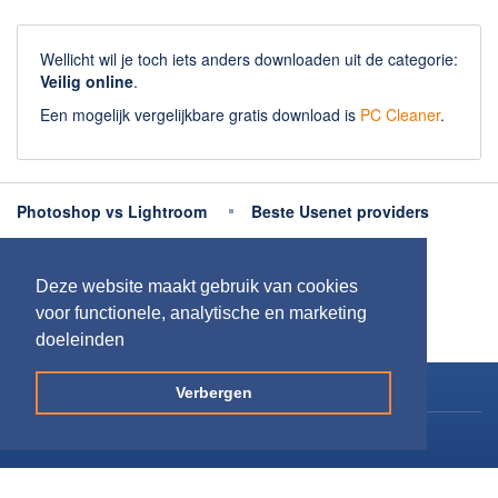
Chatten en bellen
Dating apps
Wellicht wil je toch iets anders downloaden uit de categorie:
Parkeer apps
Veilig online
.
Rar en Zip (Compressie - Unzip)
Een mogelijk vergelijkbare gratis download is
PC Cleaner
.
Shopping
Spelletjes en Games
Webbrowsers
Photoshop vs Lightroom
Beste Usenet providers
Beste antivirus
Beste fotobewerking apps
Deze website maakt gebruik van cookies
Meer uitleg
voor functionele, analytische en marketing
doeleinden
Copyright 2026
Downloaden.nl
Verbergen
Contact opnemen
Privacy