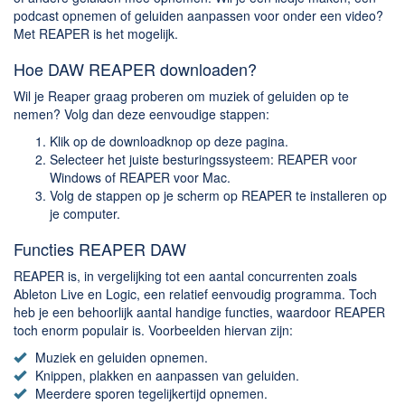
Chatten en bellen
podcast opnemen of geluiden aanpassen voor onder een video?
Dating apps
Met REAPER is het mogelijk.
Parkeer apps
Hoe DAW REAPER downloaden?
Rar en Zip (Compressie - Unzip)
Wil je Reaper graag proberen om muziek of geluiden op te
Shopping
nemen? Volg dan deze eenvoudige stappen:
Spelletjes en Games
Klik op de downloadknop op deze pagina.
Selecteer het juiste besturingssysteem: REAPER voor
Webbrowsers
Windows of REAPER voor Mac.
Volg de stappen op je scherm op REAPER te installeren op
je computer.
Functies REAPER DAW
REAPER is, in vergelijking tot een aantal concurrenten zoals
Ableton Live en Logic, een relatief eenvoudig programma. Toch
heb je een behoorlijk aantal handige functies, waardoor REAPER
toch enorm populair is. Voorbeelden hiervan zijn:
Muziek en geluiden opnemen.
Knippen, plakken en aanpassen van geluiden.
Meerdere sporen tegelijkertijd opnemen.