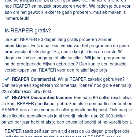
hoe REAPER en muziek produceren werkt. We raden je dus voor
aan om het gewoon lekker te gaan proberen, muziek maken is
immers leuk!
Is REAPER gratis?
Je kunt REAPER 60 dagen lang gratis proberen zonder
beperkingen. Er is maar één versie van het programma en geen
proefversie of iets dergelijks, dus je krijgt tijdens de eerste 60
dagen volledige toegang tot alle functies. Wil je het programma
na de proefperiode blijven gebruiken? Dan kun je een betaalde
versie kopen van REAPER voor een relatief lage prijs.
REAPER Commercial:
Wil je REAPER zakelijk gebruiken?
Dan heb je een zogeheten ‘commercial license’ nodig die eenmalig
225 dollar (excl. btw) kost.
REAPER Discounted license:
Eenmalig 60 dollar (excl. btw).
Je kunt REAPER goedkoper gebruiken als je een particulier bent en
REAPER ook alleen voor particulier gebruik nodig hebt. Ook mag je
deze licentie gebruiken als je al bedrijf minder dan 20.000 dollar
omzet per jaar hebt of als je een educatief bedrijf of non-profit bent.
REAPER raadt zelf aan om altijd eerst de 60 dagen proefperiode
volledig te benutten zodat je zeker weet of REAPER voor jou