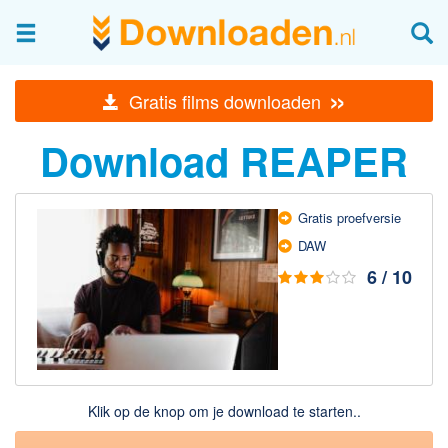
Afbeeldingen & fotografie
»
Gratis films downloaden
Beheren en bekijken
Download REAPER
Afbeelding & foto bewerken
Foto apps
Screenshots Maken
Gratis proefversie
DAW
Audio & Video
6 / 10
Branden en Rippen
Converteren
Media streamen
Mediaspeler
Klik op de knop om je download te starten..
Opnemen Audio en Video
Video bewerken