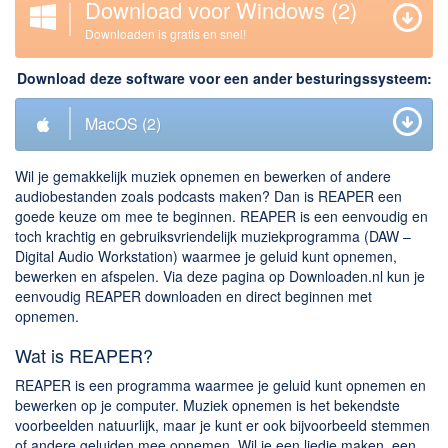
Download voor Windows
(2)
Downloaden
Downloaden is gratis en snel!
BitTorrent Clients
Download deze software voor een ander besturingssysteem:
Nieuwslezers (Downloaden via usenet)
MacOS
(2)
Onderhoud & Veiligheid
Wil je gemakkelijk muziek opnemen en bewerken of andere
Computer opschonen
audiobestanden zoals podcasts maken? Dan is REAPER een
Veilig online
goede keuze om mee te beginnen. REAPER is een eenvoudig en
toch krachtig en gebruiksvriendelijk muziekprogramma (DAW –
Productiviteit
Digital Audio Workstation) waarmee je geluid kunt opnemen,
bewerken en afspelen. Via deze pagina op Downloaden.nl kun je
Adresboek en contacten
eenvoudig REAPER downloaden en direct beginnen met
Planning en organisatie
opnemen.
Tekst en Administratie
Wat is REAPER?
Overige
REAPER is een programma waarmee je geluid kunt opnemen en
bewerken op je computer. Muziek opnemen is het bekendste
Algemeen
voorbeelden natuurlijk, maar je kunt er ook bijvoorbeeld stemmen
of andere geluiden mee opnemen. Wil je een liedje maken, een