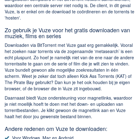
waardoor een centrale server niet nodig is
. De client, in dit geval
Vuze, is er enkel om de download te coördineren en de torrents te
'hosten'.
Zo gebruik je Vuze voor het gratis downloaden van
muziek, films en series
Downloaden via BitTorrent met Vuze gaat erg gemakkelijk. Vooral
het zoeken naar torrents via de zogenaamde ‘metasearch’ is een
echt pluspunt. Zo hoef je namelijk niet van de ene naar de andere
torrentssite te gaan om de serie of film die je wilt zien te vinden.
Vuze bundelt gewoon alle mogelijke zoekresultaten in één
scherm. Weet je zeker dat toch alleen Kick Ass Torrents (KAT) of
The Pirate Bay gebruikt? Dan kun je het ook houden bij je eigen
browser, of de browser die in Vuze zit ingebouwd.
Daarnaast biedt Vuze ondersteuning voor magnetlinks, waardoor
je niet moeilijk hoeft te doen met het down- en uploaden van
torrentbestanden. Je klikt gewoon de magnetlink aan en Vuze
haalt het door jou gewenste bestand binnen.
Andere redenen om Vuze te downloaden:
Voor Windows, Mac en Android