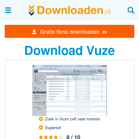
Afbeeldingen & fotografie
»
Gratis films downloaden
Beheren en bekijken
Download Vuze
Afbeelding & foto bewerken
Foto apps
Screenshots Maken
Audio & Video
Branden en Rippen
Converteren
Media streamen
Mediaspeler
Zoek in Vuze zelf naar torrents
Supersel
Opnemen Audio en Video
8 / 10
Video bewerken