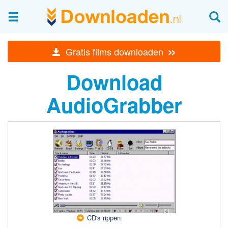
Afbeeldingen & fotografie
»
Gratis films downloaden
Beheren en bekijken
Download
Afbeelding & foto bewerken
Foto apps
AudioGrabber
Screenshots Maken
Audio & Video
Branden en Rippen
Converteren
Media streamen
Mediaspeler
Opnemen Audio en Video
CD's rippen
Video bewerken