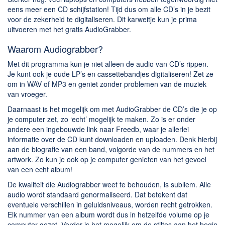
Chatten en bellen
eens meer een CD schijfstation! Tijd dus om alle CD’s in je bezit
Dating apps
voor de zekerheid te digitaliseren. Dit karweitje kun je prima
uitvoeren met het gratis AudioGrabber.
Parkeer apps
Rar en Zip (Compressie - Unzip)
Waarom Audiograbber?
Shopping
Met dit programma kun je niet alleen de audio van CD’s rippen.
Je kunt ook je oude LP’s en cassettebandjes digitaliseren! Zet ze
Spelletjes en Games
om in WAV of MP3 en geniet zonder problemen van de muziek
Webbrowsers
van vroeger.
Daarnaast is het mogelijk om met AudioGrabber de CD’s die je op
je computer zet, zo ‘echt’ mogelijk te maken. Zo is er onder
andere een ingebouwde link naar Freedb, waar je allerlei
informatie over de CD kunt downloaden en uploaden. Denk hierbij
aan de biografie van een band, volgorde van de nummers en het
artwork. Zo kun je ook op je computer genieten van het gevoel
van een echt album!
De kwaliteit die Audiograbber weet te behouden, is subliem. Alle
audio wordt standaard genormaliseerd. Dat betekent dat
eventuele verschillen in geluidsniveaus, worden recht getrokken.
Elk nummer van een album wordt dus in hetzelfde volume op je
computer gezet. Verder is het mogelijk om de stiltes aan het begin