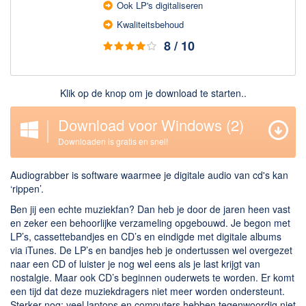
Ook LP's digitaliseren
Downloaden
Kwaliteits­behoud
8 / 10
BitTorrent Clients
Nieuwslezers (Downloaden via usenet)
Onderhoud & Veiligheid
Klik op de knop om je download te starten..
Computer opschonen
Download voor Windows
(2)
Veilig online
Downloaden is gratis en snel!
Productiviteit
Audiograbber is software waarmee je digitale audio van cd's kan
‘rippen’.
Adresboek en contacten
Ben jij een echte muziekfan? Dan heb je door de jaren heen vast
Planning en organisatie
en zeker een behoorlijke verzameling opgebouwd. Je begon met
Tekst en Administratie
LP’s, cassettebandjes en CD’s en eindigde met digitale albums
via iTunes. De LP’s en bandjes heb je ondertussen wel overgezet
Overige
naar een CD of luister je nog wel eens als je last krijgt van
nostalgie. Maar ook CD’s beginnen ouderwets te worden. Er komt
Algemeen
een tijd dat deze muziekdragers niet meer worden ondersteunt.
Sterker nog: veel laptops en computers hebben tegenwoordig niet