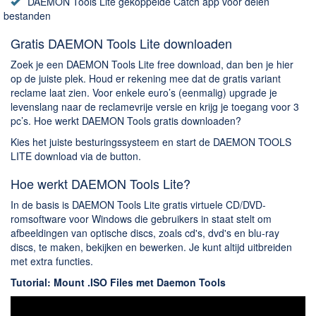
Chatten en bellen
DAEMON Tools Lite gekoppelde Catch app voor delen
bestanden
Dating apps
Gratis DAEMON Tools Lite downloaden
Parkeer apps
Rar en Zip (Compressie - Unzip)
Zoek je een DAEMON Tools Lite free download, dan ben je hier
op de juiste plek. Houd er rekening mee dat de gratis variant
Shopping
reclame laat zien. Voor enkele euro’s (eenmalig) upgrade je
Spelletjes en Games
levenslang naar de reclamevrije versie en krijg je toegang voor 3
pc’s. Hoe werkt DAEMON Tools gratis downloaden?
Webbrowsers
Kies het juiste besturingssysteem en start de DAEMON TOOLS
LITE download via de button.
Hoe werkt DAEMON Tools Lite?
In de basis is DAEMON Tools Lite gratis virtuele CD/DVD-
romsoftware voor Windows die gebruikers in staat stelt om
afbeeldingen van optische discs, zoals cd's, dvd's en blu-ray
discs, te maken, bekijken en bewerken. Je kunt altijd uitbreiden
met extra functies.
Tutorial: Mount .ISO Files met Daemon Tools