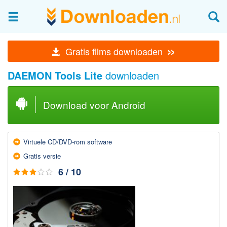
Afbeeldingen & fotografie
»
Gratis films downloaden
Beheren en bekijken
DAEMON Tools Lite
downloaden
Afbeelding & foto bewerken
Foto apps
Download voor Android
Screenshots Maken
Audio & Video
Virtuele CD/DVD-rom software
Branden en Rippen
Gratis versie
Converteren
6 / 10
Media streamen
Mediaspeler
Opnemen Audio en Video
Video bewerken