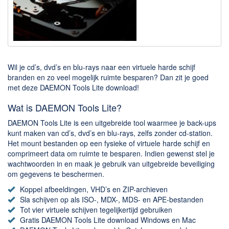
Downloaden
BitTorrent Clients
Nieuwslezers (Downloaden via usenet)
Wil je cd’s, dvd’s en blu-rays naar een virtuele harde schijf
Onderhoud & Veiligheid
branden en zo veel mogelijk ruimte besparen? Dan zit je goed
met deze DAEMON Tools Lite download!
Computer opschonen
Veilig online
Wat is DAEMON Tools Lite?
DAEMON Tools Lite is een uitgebreide tool waarmee je back-ups
Productiviteit
kunt maken van cd’s, dvd’s en blu-rays, zelfs zonder cd-station.
Het mount bestanden op een fysieke of virtuele harde schijf en
Adresboek en contacten
comprimeert data om ruimte te besparen. Indien gewenst stel je
Planning en organisatie
wachtwoorden in en maak je gebruik van uitgebreide beveiliging
om gegevens te beschermen.
Tekst en Administratie
Koppel afbeeldingen, VHD’s en ZIP-archieven
Overige
Sla schijven op als ISO-, MDX-, MDS- en APE-bestanden
Tot vier virtuele schijven tegelijkertijd gebruiken
Algemeen
Gratis DAEMON Tools Lite download Windows en Mac