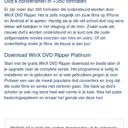
Dvd’s converteren in +350 formaten
Er zijn meer dan 350 formaten die ondersteund worden door
WinX DVD Ripper. Het is zelfs mogelijk om jouw films op iPhone
en Android af te spelen. Handig als je die old school dvd nog eens
lekker wilt bekijken in het vliegtuig of de trein. Zowel oude als
nieuwe dvd’s worden ondersteund en je kunt ook die oude
zelfgemaakte movies voorzien van intro en outro. Of zet
ondertiteling onder je films, de keuze is aan jou!
Download WinX DVD Ripper Platinum
Start met de gratis WinX DVD Ripper download en beslis later of
je upgrade naar de complete versie. Het programma is veilig te
installeren en te gebruiken en al vele gebruikers gingen je voor.
Probeer een van de meest populaire dvd converters en zorg dat
die oude films en series niet verloren gaan. Die back-up dvd’s
schelen je ook nog eens heel wat ruimte in je kast. Kies het juiste
besturingssysteem en ervaar het gemak van deze tool.
Wellicht wil je toch iets anders downloaden uit de categorie: