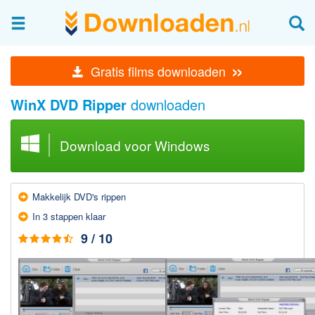
Afbeeldingen & fotografie
»
Gratis films downloaden
Beheren en bekijken
WinX DVD Ripper
downloaden
Afbeelding & foto bewerken
Foto apps
Download voor Windows
Screenshots Maken
Audio & Video
Makkelijk DVD's rippen
Branden en Rippen
In 3 stappen klaar
Converteren
9 / 10
Media streamen
Mediaspeler
Opnemen Audio en Video
Video bewerken