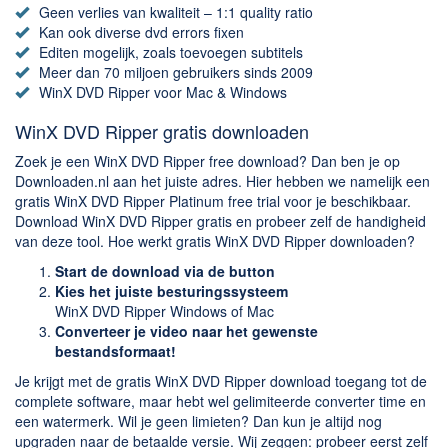
Chatten en bellen
Geen verlies van kwaliteit – 1:1 quality ratio
Dating apps
Kan ook diverse dvd errors fixen
Editen mogelijk, zoals toevoegen subtitels
Parkeer apps
Meer dan 70 miljoen gebruikers sinds 2009
Rar en Zip (Compressie - Unzip)
WinX DVD Ripper voor Mac & Windows
Shopping
WinX DVD Ripper gratis downloaden
Spelletjes en Games
Zoek je een WinX DVD Ripper free download? Dan ben je op
Webbrowsers
Downloaden.nl aan het juiste adres. Hier hebben we namelijk een
gratis WinX DVD Ripper Platinum free trial voor je beschikbaar.
Download WinX DVD Ripper gratis en probeer zelf de handigheid
van deze tool. Hoe werkt gratis WinX DVD Ripper downloaden?
Start de download via de button
Kies het juiste besturingssysteem
WinX DVD Ripper Windows of Mac
Converteer je video naar het gewenste
bestandsformaat!
Je krijgt met de gratis WinX DVD Ripper download toegang tot de
complete software, maar hebt wel gelimiteerde converter time en
een watermerk. Wil je geen limieten? Dan kun je altijd nog
upgraden naar de betaalde versie. Wij zeggen: probeer eerst zelf