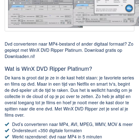
Downloaden
BitTorrent Clients
Nieuwslezers (Downloaden via usenet)
Onderhoud & Veiligheid
Dvd converteren naar MP4-bestand of ander digitaal formaat? Zo
gepiept met WinX DVD Ripper Platinum. Download gratis op
Computer opschonen
Downloaden.nl!
Veilig online
Wat is WinX DVD Ripper Platinum?
Productiviteit
De kans is groot dat je ze in de kast hebt staan: je favoriete series
en films op dvd. Maar in een tijd van Netflix en smart tv's, begint
Adresboek en contacten
de dvd-speler uit de tijd te raken. Dus het is wellicht handig om je
collectie in de cloud of op je pc over te zetten. Zo heb je altijd en
Planning en organisatie
overal toegang tot je films en hoef je nooit meer de kast door te
Tekst en Administratie
spitten naar die ene dvd. Met WinX DVD Ripper zet je snel al je
films over.
Overige
Dvd’s converteren naar MP4, AVI, MPEG, WMV, MOV & meer
Algemeen
Ondersteunt +350 digitale formaten
Werkt razendsnel: dvd naar MP4 in 5 minuten