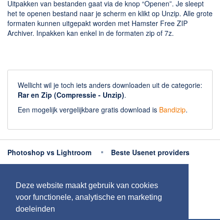
Chatten en bellen
Uitpakken van bestanden gaat via de knop “Openen”. Je sleept
het te openen bestand naar je scherm en klikt op Unzip. Alle grote
Dating apps
formaten kunnen uitgepakt worden met Hamster Free ZIP
Parkeer apps
Archiver. Inpakken kan enkel in de formaten zip of 7z.
Rar en Zip (Compressie - Unzip)
Shopping
Spelletjes en Games
Wellicht wil je toch iets anders downloaden uit de categorie:
Webbrowsers
Rar en Zip (Compressie - Unzip)
.
Een mogelijk vergelijkbare gratis download is
Bandizip
.
Photoshop vs Lightroom
Beste Usenet providers
Beste antivirus
Beste fotobewerking apps
Deze website maakt gebruik van cookies
Meer uitleg
voor functionele, analytische en marketing
doeleinden