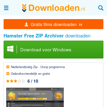
Afbeeldingen & fotografie
»
Gratis films downloaden
Beheren en bekijken
Hamster Free ZIP Archiver
downloaden
Afbeelding & foto bewerken
Foto apps
Download voor Windows
Screenshots Maken
Audio & Video
Nederlands­talig Zip - Unzip programma
Branden en Rippen
Gebruiks­vriendelijk en gratis
Converteren
6 / 10
Media streamen
Mediaspeler
Opnemen Audio en Video
Video bewerken