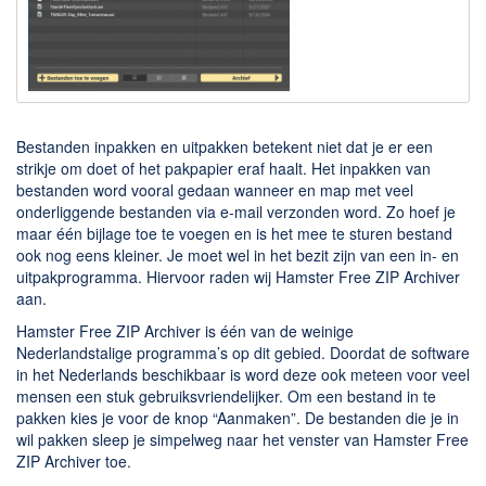
Downloaden
BitTorrent Clients
Nieuwslezers (Downloaden via usenet)
Onderhoud & Veiligheid
Bestanden inpakken en uitpakken betekent niet dat je er een
strikje om doet of het pakpapier eraf haalt. Het inpakken van
bestanden word vooral gedaan wanneer en map met veel
Computer opschonen
onderliggende bestanden via e-mail verzonden word. Zo hoef je
Veilig online
maar één bijlage toe te voegen en is het mee te sturen bestand
ook nog eens kleiner. Je moet wel in het bezit zijn van een in- en
Productiviteit
uitpakprogramma. Hiervoor raden wij Hamster Free ZIP Archiver
aan.
Adresboek en contacten
Hamster Free ZIP Archiver is één van de weinige
Planning en organisatie
Nederlandstalige programma’s op dit gebied. Doordat de software
Tekst en Administratie
in het Nederlands beschikbaar is word deze ook meteen voor veel
mensen een stuk gebruiksvriendelijker. Om een bestand in te
Overige
pakken kies je voor de knop “Aanmaken”. De bestanden die je in
wil pakken sleep je simpelweg naar het venster van Hamster Free
Algemeen
ZIP Archiver toe.