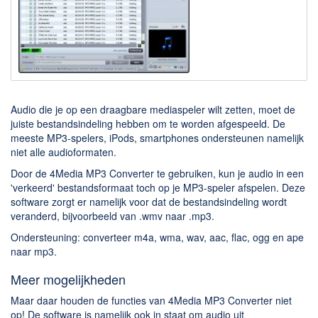
Downloaden
BitTorrent Clients
Nieuwslezers (Downloaden via usenet)
Onderhoud & Veiligheid
Audio die je op een draagbare mediaspeler wilt zetten, moet de
juiste bestandsindeling hebben om te worden afgespeeld. De
Computer opschonen
meeste MP3-spelers, iPods, smartphones ondersteunen namelijk
Veilig online
niet alle audioformaten.
Productiviteit
Door de 4Media MP3 Converter te gebruiken, kun je audio in een
'verkeerd' bestandsformaat toch op je MP3-speler afspelen. Deze
Adresboek en contacten
software zorgt er namelijk voor dat de bestandsindeling wordt
veranderd, bijvoorbeeld van .wmv naar .mp3.
Planning en organisatie
Ondersteuning: converteer m4a, wma, wav, aac, flac, ogg en ape
Tekst en Administratie
naar mp3.
Overige
Meer mogelijkheden
Algemeen
Maar daar houden de functies van 4Media MP3 Converter niet
op! De software is namelijk ook in staat om audio uit