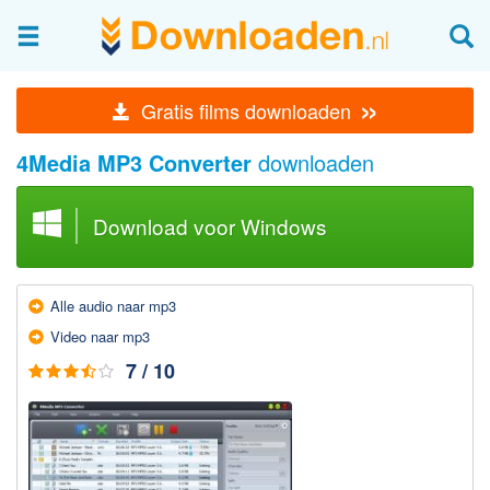
Afbeeldingen & fotografie
»
Gratis films downloaden
Beheren en bekijken
4Media MP3 Converter
downloaden
Afbeelding & foto bewerken
Foto apps
Download voor Windows
Screenshots Maken
Audio & Video
Alle audio naar mp3
Branden en Rippen
Video naar mp3
Converteren
7 / 10
Media streamen
Mediaspeler
Opnemen Audio en Video
Video bewerken