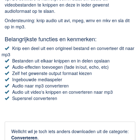
Chatten en bellen
videobestanden te knippen en deze in ieder gewenst
Dating apps
audioformaat op te slaan.
Parkeer apps
Ondersteuning: knip audio uit avi, mpeg, wmv en mkv en sla dit
op in mp3.
Rar en Zip (Compressie - Unzip)
Shopping
Belangrijkste functies en kenmerken:
Spelletjes en Games
Knip een deel uit een origineel bestand en converteer dit naar
mp3
Webbrowsers
Bestanden uit elkaar knippen en in delen opslaan
Audio-effecten toevoegen (fade in/out, echo, etc)
Zelf het gewenste output formaat kiezen
Ingebouwde mediaspeler
Audio naar mp3 converteren
Audio uit video's knippen en converteren naar mp3
Supersnel converteren
Wellicht wil je toch iets anders downloaden uit de categorie:
Converteren
.