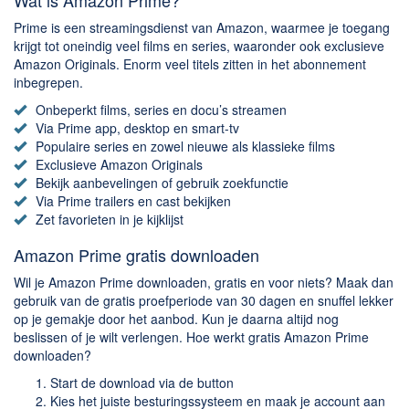
Chatten en bellen
Prime is een streamingsdienst van Amazon, waarmee je toegang
Dating apps
krijgt tot oneindig veel films en series, waaronder ook exclusieve
Parkeer apps
Amazon Originals. Enorm veel titels zitten in het abonnement
inbegrepen.
Rar en Zip (Compressie - Unzip)
Onbeperkt films, series en docu’s streamen
Shopping
Via Prime app, desktop en smart-tv
Spelletjes en Games
Populaire series en zowel nieuwe als klassieke films
Exclusieve Amazon Originals
Webbrowsers
Bekijk aanbevelingen of gebruik zoekfunctie
Via Prime trailers en cast bekijken
Zet favorieten in je kijklijst
Amazon Prime gratis downloaden
Wil je Amazon Prime downloaden, gratis en voor niets? Maak dan
gebruik van de gratis proefperiode van 30 dagen en snuffel lekker
op je gemakje door het aanbod. Kun je daarna altijd nog
beslissen of je wilt verlengen. Hoe werkt gratis Amazon Prime
downloaden?
Start de download via de button
Kies het juiste besturingssysteem en maak je account aan