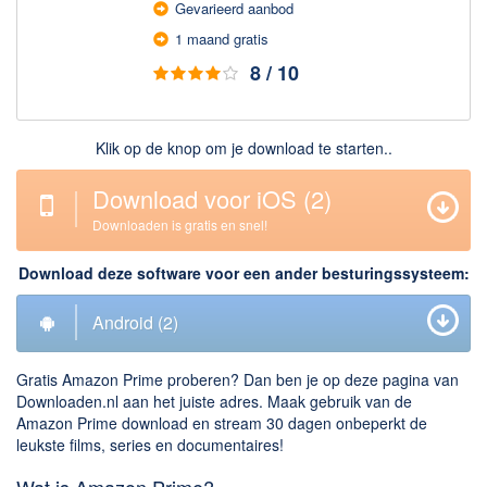
Gevarieerd aan­bod
Downloaden
1 maand gratis
8 / 10
BitTorrent Clients
Nieuwslezers (Downloaden via usenet)
Onderhoud & Veiligheid
Klik op de knop om je download te starten..
Computer opschonen
Download voor iOS
(2)
Veilig online
Downloaden is gratis en snel!
Productiviteit
Download deze software voor een ander besturingssysteem:
Adresboek en contacten
Android
(2)
Planning en organisatie
Tekst en Administratie
Gratis Amazon Prime proberen? Dan ben je op deze pagina van
Downloaden.nl aan het juiste adres. Maak gebruik van de
Overige
Amazon Prime download en stream 30 dagen onbeperkt de
leukste films, series en documentaires!
Algemeen
Wat is Amazon Prime?