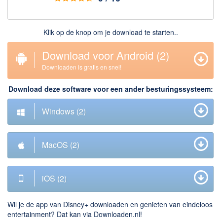
Downloaden
Klik op de knop om je download te starten..
BitTorrent Clients
Nieuwslezers (Downloaden via usenet)
Download voor Android
(1)
Onderhoud & Veiligheid
Downloaden is gratis en snel!
Computer opschonen
Download deze software voor een ander besturingssysteem:
Veilig online
Windows
(1)
Productiviteit
Adresboek en contacten
MacOS
(1)
Planning en organisatie
Tekst en Administratie
iOS
(1)
Overige
Wil je de app van Disney+ downloaden en genieten van eindeloos
Algemeen
entertainment? Dat kan via Downloaden.nl!