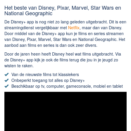
Chatten en bellen
Het beste van Disney, Pixar, Marvel, Star Wars en
Dating apps
National Geographic
Parkeer apps
De Disney+ app is nog niet zo lang geleden uitgebracht. Dit is een
Rar en Zip (Compressie - Unzip)
streamingdienst vergelijkbaar met
Netflix
, maar dan van Disney.
Door middel van de Disney+ app kun je films en series streamen
Shopping
van Disney, Pixar, Marvel, Star Wars en National Geographic. Het
Spelletjes en Games
aanbod aan films en series is dan ook zeer divers.
Webbrowsers
Door de jaren heen heeft Disney heel wat films uitgebracht. Via
de Disney+ app kijk je ook de films terug die jou in je jeugd zo
wisten te raken.
Van de nieuwste films tot klassiekers
Onbeperkt toegang tot alles op Disney+
Beschikbaar op tv, computer, gameconsole, mobiel en tablet