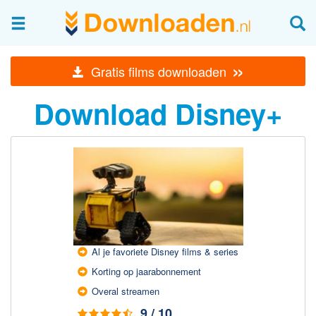
Afbeeldingen & fotografie
»
Gratis films downloaden
Beheren en bekijken
Download Disney+
Afbeelding & foto bewerken
Foto apps
Screenshots Maken
Audio & Video
Branden en Rippen
Converteren
Media streamen
Al je favoriete Disney films & series
Mediaspeler
Korting op jaar­abonnement
Opnemen Audio en Video
Overal streamen
9 / 10
Video bewerken