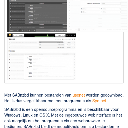
Downloaden
BitTorrent Clients
Nieuwslezers (Downloaden via usenet)
Onderhoud & Veiligheid
Computer opschonen
Veilig online
Productiviteit
Adresboek en contacten
Planning en organisatie
Met SABnzbd kunnen bestanden van
usenet
worden gedownload.
Tekst en Administratie
Het is dus vergelijkbaar met een programma als
Spotnet
.
Overige
SABnzbd is een opensourceprogramma en is beschikbaar voor
Windows, Linux en OS X. Met de ingebouwde webinterface is het
Algemeen
ook mogelijk om het programma via een webbrowser te
bedienen. SABnzbd biedt de mogelijkheid om nzb bestanden te