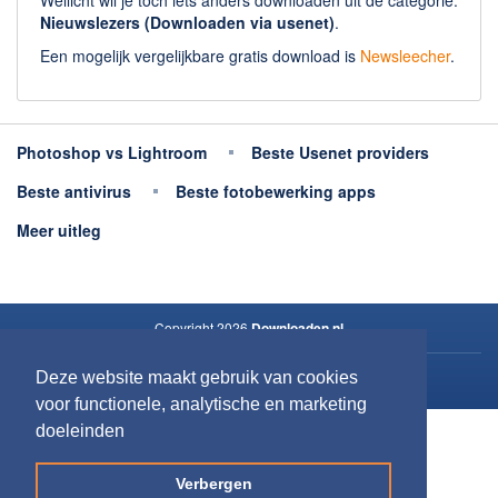
Wellicht wil je toch iets anders downloaden uit de categorie:
Nieuwslezers (Downloaden via usenet)
.
Een mogelijk vergelijkbare gratis download is
Newsleecher
.
Photoshop vs Lightroom
Beste Usenet providers
Beste antivirus
Beste fotobewerking apps
Meer uitleg
Copyright 2026
Downloaden.nl
Deze website maakt gebruik van cookies
Contact opnemen
voor functionele, analytische en marketing
Privacy
doeleinden
Verbergen