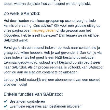
Chatten en bellen
laden, waarna de juiste files van usenet worden geplukt.
Dating apps
Zo werk SABnzbd:
Parkeer apps
Het downloaden via nieuwsgroepen op usenet vergt enkele
Rar en Zip (Compressie - Unzip)
kennis of ervaring. Ons advies? Kijk voor een globale uitleg op
Shopping
onze pagina over
nieuwsgroepen
of sla gewoon aan het
Googelen. Heb je jezelf ingelezen? Dan leggen we nu uit hoe
Spelletjes en Games
SABnzbd werkt:
Webbrowsers
Eerst ga je via een usenet indexer op zoek naar content die je
graag zou willen hebben. Heb je wat gevonden? Dan kun je via
deze indexer als het goed is een NZB bestand downloaden.
Eenmaal gedownload, upload je dit bestand op zijn beurt weer
naar SABnzbd. Als dit proces eenmaal is voltooid, kan SABnzbd
voor jou aan de slag om content te downloaden.
Let op: je hebt natuurlijk wel een abonnement van een usenet
provider nodig!
Enkele functies van SABnzbd:
Bestanden controleren
Eventuele reparaties aan bestanden uitvoeren