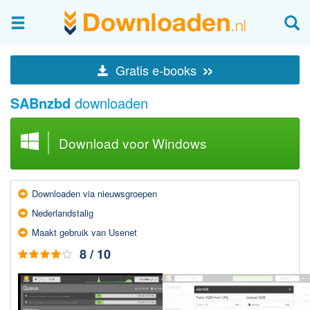
Afbeeldingen & fotografie
»
Gratis e-books
Beheren en bekijken
SABnzbd
downloaden
Afbeelding & foto bewerken
Foto apps
Download voor Windows
Screenshots Maken
Audio & Video
Downloaden via nieuws­groepen
Branden en Rippen
Nederlands­talig
Converteren
Maakt gebruik van Usenet
Media streamen
8 / 10
Mediaspeler
Opnemen Audio en Video
Video bewerken