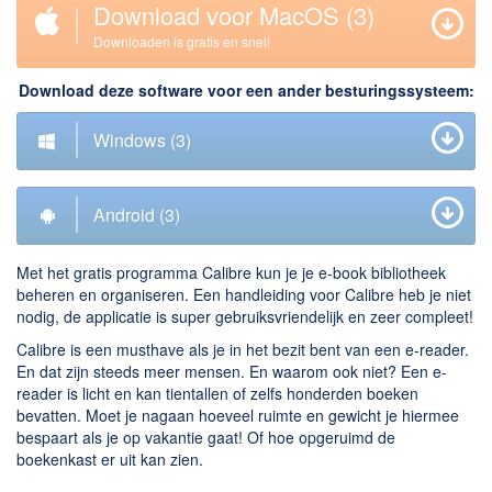
Download voor MacOS
(3)
Downloaden
Downloaden is gratis en snel!
BitTorrent Clients
Download deze software voor een ander besturingssysteem:
Nieuwslezers (Downloaden via usenet)
Windows
(3)
Onderhoud & Veiligheid
Computer opschonen
Android
(3)
Veilig online
Productiviteit
Met het gratis programma Calibre kun je je e-book bibliotheek
beheren en organiseren. Een handleiding voor Calibre heb je niet
Adresboek en contacten
nodig, de applicatie is super gebruiksvriendelijk en zeer compleet!
Planning en organisatie
Calibre is een musthave als je in het bezit bent van een e-reader.
En dat zijn steeds meer mensen. En waarom ook niet? Een e-
Tekst en Administratie
reader is licht en kan tientallen of zelfs honderden boeken
Overige
bevatten. Moet je nagaan hoeveel ruimte en gewicht je hiermee
bespaart als je op vakantie gaat! Of hoe opgeruimd de
boekenkast er uit kan zien.
Algemeen