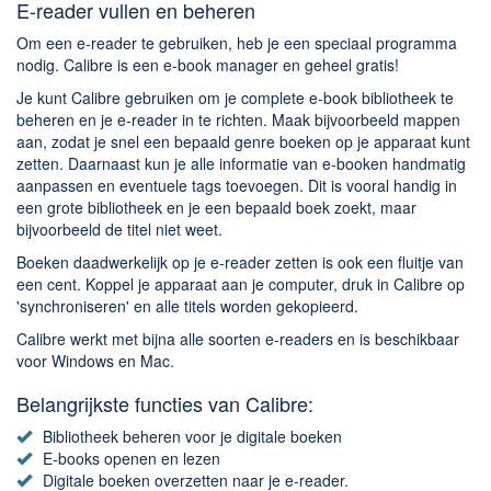
Chatten en bellen
E-reader vullen en beheren
Dating apps
Om een e-reader te gebruiken, heb je een speciaal programma
nodig. Calibre is een e-book manager en geheel gratis!
Parkeer apps
Je kunt Calibre gebruiken om je complete e-book bibliotheek te
Rar en Zip (Compressie - Unzip)
beheren en je e-reader in te richten. Maak bijvoorbeeld mappen
Shopping
aan, zodat je snel een bepaald genre boeken op je apparaat kunt
zetten. Daarnaast kun je alle informatie van e-booken handmatig
Spelletjes en Games
aanpassen en eventuele tags toevoegen. Dit is vooral handig in
Webbrowsers
een grote bibliotheek en je een bepaald boek zoekt, maar
bijvoorbeeld de titel niet weet.
Boeken daadwerkelijk op je e-reader zetten is ook een fluitje van
een cent. Koppel je apparaat aan je computer, druk in Calibre op
'synchroniseren' en alle titels worden gekopieerd.
Calibre werkt met bijna alle soorten e-readers en is beschikbaar
voor Windows en Mac.
Belangrijkste functies van Calibre:
Bibliotheek beheren voor je digitale boeken
E-books openen en lezen
Digitale boeken overzetten naar je e-reader.