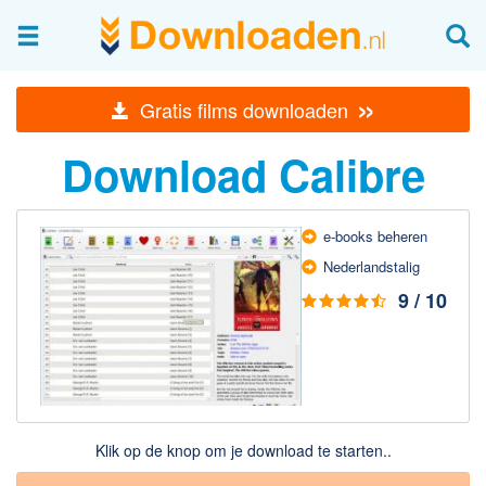
Afbeeldingen & fotografie
»
Gratis films downloaden
Beheren en bekijken
Download Calibre
Afbeelding & foto bewerken
Foto apps
Screenshots Maken
e-books beheren
Nederlands­talig
Audio & Video
9 / 10
Branden en Rippen
Converteren
Media streamen
Mediaspeler
Opnemen Audio en Video
Klik op de knop om je download te starten..
Video bewerken