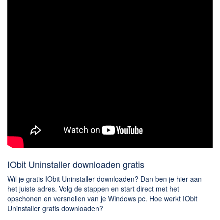
Chatten en bellen
Dating apps
Parkeer apps
Rar en Zip (Compressie - Unzip)
Shopping
Spelletjes en Games
Webbrowsers
IObit Uninstaller downloaden gratis
Wil je gratis IObit Uninstaller downloaden? Dan ben je hier aan
het juiste adres. Volg de stappen en start direct met het
opschonen en versnellen van je Windows pc. Hoe werkt IObit
Uninstaller gratis downloaden?