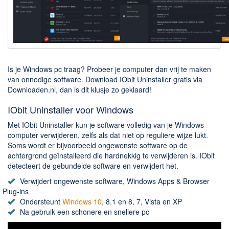
Downloaden
BitTorrent Clients
Nieuwslezers (Downloaden via usenet)
Onderhoud & Veiligheid
Is je Windows pc traag? Probeer je computer dan vrij te maken
van onnodige software. Download IObit Uninstaller gratis via
Downloaden.nl, dan is dit klusje zo geklaard!
Computer opschonen
Veilig online
IObit Uninstaller voor Windows
Productiviteit
Met IObit Uninstaller kun je software volledig van je Windows
computer verwijderen, zelfs als dat niet op reguliere wijze lukt.
Adresboek en contacten
Soms wordt er bijvoorbeeld ongewenste software op de
achtergrond geïnstalleerd die hardnekkig te verwijderen is. IObit
Planning en organisatie
detecteert de gebundelde software en verwijdert het.
Tekst en Administratie
Verwijdert ongewenste software, Windows Apps & Browser
Plug-ins
Overige
Ondersteunt
Windows 10
, 8.1 en 8, 7, Vista en XP
Na gebruik een schonere en snellere pc
Algemeen