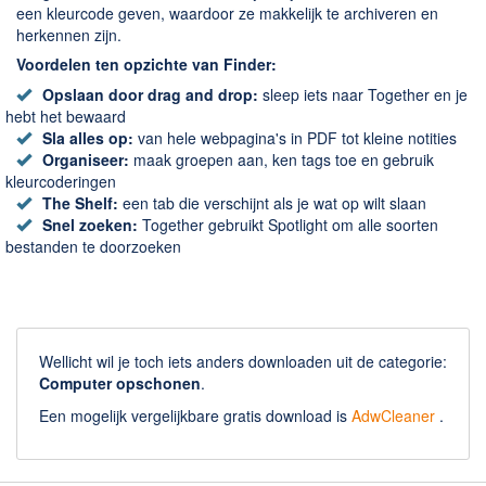
Chatten en bellen
een kleurcode geven, waardoor ze makkelijk te archiveren en
Dating apps
herkennen zijn.
Voordelen ten opzichte van Finder:
Parkeer apps
Opslaan door drag and drop:
sleep iets naar Together en je
Rar en Zip (Compressie - Unzip)
hebt het bewaard
Shopping
Sla alles op:
van hele webpagina's in PDF tot kleine notities
Organiseer:
maak groepen aan, ken tags toe en gebruik
Spelletjes en Games
kleurcoderingen
Webbrowsers
The Shelf:
een tab die verschijnt als je wat op wilt slaan
Snel zoeken:
Together gebruikt Spotlight om alle soorten
bestanden te doorzoeken
Wellicht wil je toch iets anders downloaden uit de categorie:
Computer opschonen
.
Een mogelijk vergelijkbare gratis download is
AdwCleaner
.