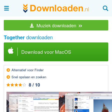
Afbeeldingen & fotografie
»
Muziek downloaden
Beheren en bekijken
Together
downloaden
Afbeelding & foto bewerken
Foto apps
Download voor MacOS
Screenshots Maken
Audio & Video
Alter­natief voor Finder
Branden en Rippen
Snel op­slaan en zoeken
Converteren
8 / 10
Media streamen
Mediaspeler
Opnemen Audio en Video
Video bewerken