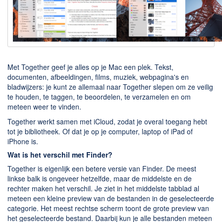
Downloaden
BitTorrent Clients
Nieuwslezers (Downloaden via usenet)
Onderhoud & Veiligheid
Met Together geef je alles op je Mac een plek. Tekst,
documenten, afbeeldingen, films, muziek, webpagina's en
bladwijzers: je kunt ze allemaal naar Together slepen om ze veilig
Computer opschonen
te houden, te taggen, te beoordelen, te verzamelen en om
Veilig online
meteen weer te vinden.
Productiviteit
Together werkt samen met iCloud, zodat je overal toegang hebt
tot je bibliotheek. Of dat je op je computer, laptop of iPad of
Adresboek en contacten
iPhone is.
Wat is het verschil met Finder?
Planning en organisatie
Together is eigenlijk een betere versie van Finder. De meest
Tekst en Administratie
linkse balk is ongeveer hetzelfde, maar de middelste en de
Overige
rechter maken het verschil. Je ziet in het middelste tabblad al
meteen een kleine preview van de bestanden in de geselecteerde
Algemeen
categorie. Het meest rechtse scherm toont de grote preview van
het geselecteerde bestand. Daarbij kun je alle bestanden meteen