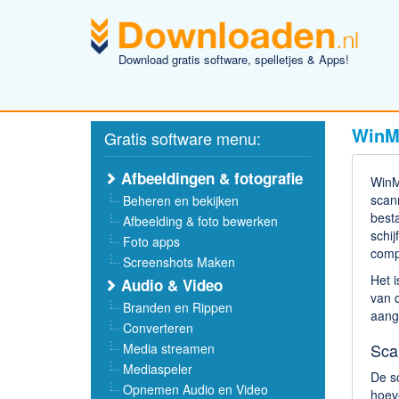
Download gratis software, spelletjes & Apps!
WinM
Gratis software menu:
Afbeeldingen & fotografie
WinMe
scann
Beheren en bekijken
best
Afbeelding & foto bewerken
schij
Foto apps
comp
Screenshots Maken
Het i
Audio & Video
van 
Branden en Rippen
aange
Converteren
Sca
Media streamen
Mediaspeler
De s
Opnemen Audio en Video
hoeve