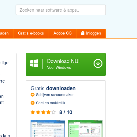
oaden
Gratis e-books
Adobe CC
Inloggen
Download NU!
htige
Voor Windows
e
Wachtwoord vergeten
Inloggen
ere
Activatiemail hersturen
Gratis
downloaden
Account aanmaken
Schijven schoon­maken
en
nt
Snel en makkelijk
8 / 10
ns kun