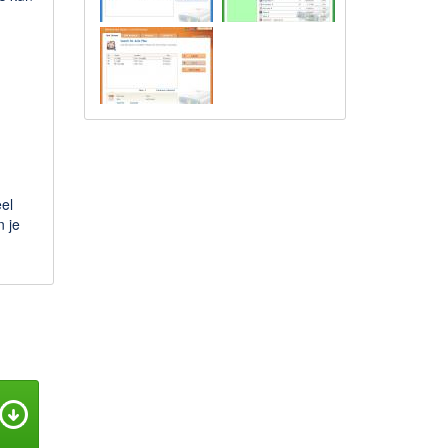
el
n je