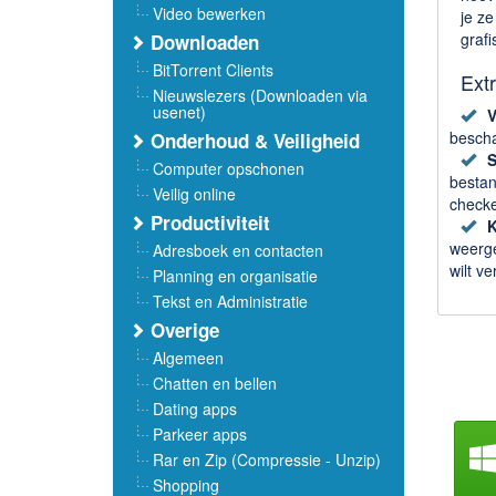
Video bewerken
je ze
grafi
Downloaden
BitTorrent Clients
Extr
Nieuwslezers (Downloaden via
usenet)
V
bescha
Onderhoud & Veiligheid
S
Computer opschonen
bestan
Veilig online
checke
Productiviteit
K
weerge
Adresboek en contacten
wilt ve
Planning en organisatie
Tekst en Administratie
Overige
Algemeen
Chatten en bellen
Dating apps
Parkeer apps
Rar en Zip (Compressie - Unzip)
Shopping