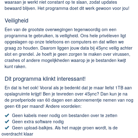
Chatten en bellen
waaraan je werkt niet constant op te slaan, zodat updates
bewaard blijven. Het programma doet dit werk gewoon voor jou!
Dating apps
Parkeer apps
Veiligheid
Rar en Zip (Compressie - Unzip)
Een van de grootste overwegingen tegenwoordig om een
programma te gebruiken, is veiligheid. Ons hele privéleven ligt
Shopping
opgeslagen op onze telefoons en computers en dat willen we
Spelletjes en Games
graag zo houden. Daarom liggen jouw data bij 4Sync veilig achter
slot en grendel. Je hoeft je geen zorgen te maken over virussen,
Webbrowsers
crashes of andere mogelijkheden waarop je je bestanden kwijt
kunt raken.
Dit programma klinkt interessant!
En dat is het ook! Vooral als je bedenkt dat je maar liefst 1TB aan
opslagruimte krijgt! Ben je tevreden over 4Sync? Dan kun je na
de proefperiode van 60 dagen een abonnementje nemen van nog
geen €8 per maand! Andere voordelen:
Geen kabels meer nodig om bestanden over te zetten
Geen extra software nodig
Geen upload-balkjes. Als het mapje groen wordt, is de
overdracht klaar