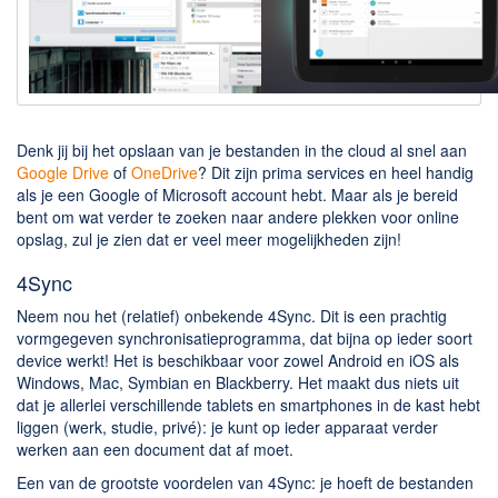
Downloaden
BitTorrent Clients
Nieuwslezers (Downloaden via usenet)
Onderhoud & Veiligheid
Denk jij bij het opslaan van je bestanden in the cloud al snel aan
Google Drive
of
OneDrive
? Dit zijn prima services en heel handig
als je een Google of Microsoft account hebt. Maar als je bereid
Computer opschonen
bent om wat verder te zoeken naar andere plekken voor online
Veilig online
opslag, zul je zien dat er veel meer mogelijkheden zijn!
Productiviteit
4Sync
Adresboek en contacten
Neem nou het (relatief) onbekende 4Sync. Dit is een prachtig
vormgegeven synchronisatieprogramma, dat bijna op ieder soort
Planning en organisatie
device werkt! Het is beschikbaar voor zowel Android en iOS als
Tekst en Administratie
Windows, Mac, Symbian en Blackberry. Het maakt dus niets uit
dat je allerlei verschillende tablets en smartphones in de kast hebt
Overige
liggen (werk, studie, privé): je kunt op ieder apparaat verder
werken aan een document dat af moet.
Algemeen
Een van de grootste voordelen van 4Sync: je hoeft de bestanden