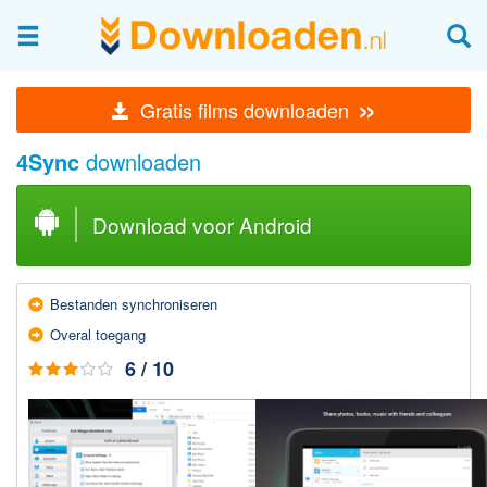
Afbeeldingen & fotografie
»
Gratis films downloaden
Beheren en bekijken
4Sync
downloaden
Afbeelding & foto bewerken
Foto apps
Download voor Android
Screenshots Maken
Audio & Video
Bestanden synchroni­seren
Branden en Rippen
Overal toe­gang
Converteren
6 / 10
Media streamen
Mediaspeler
Opnemen Audio en Video
Video bewerken