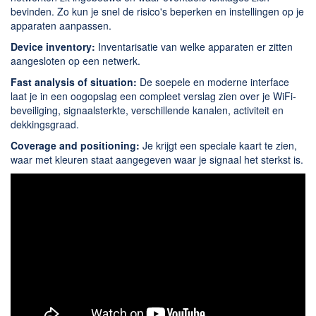
Chatten en bellen
bevinden. Zo kun je snel de risico's beperken en instellingen op je
Dating apps
apparaten aanpassen.
Parkeer apps
Device inventory:
Inventarisatie van welke apparaten er zitten
aangesloten op een netwerk.
Rar en Zip (Compressie - Unzip)
Fast analysis of situation:
De soepele en moderne interface
Shopping
laat je in een oogopslag een compleet verslag zien over je WiFi-
Spelletjes en Games
beveiliging, signaalsterkte, verschillende kanalen, activiteit en
dekkingsgraad.
Webbrowsers
Coverage and positioning:
Je krijgt een speciale kaart te zien,
waar met kleuren staat aangegeven waar je signaal het sterkst is.