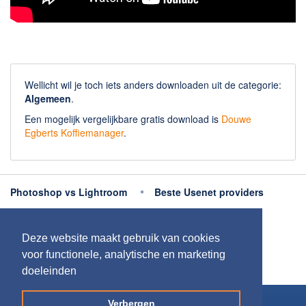
Wellicht wil je toch iets anders downloaden uit de categorie:
Algemeen
.
Een mogelijk vergelijkbare gratis download is
Douwe
Egberts Koffiemanager
.
Photoshop vs Lightroom
Beste Usenet providers
Beste antivirus
Beste fotobewerking apps
Deze website maakt gebruik van cookies
Meer uitleg
voor functionele, analytische en marketing
doeleinden
Copyright 2026
Downloaden.nl
Verbergen