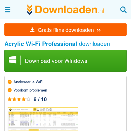
Afbeeldingen & fotografie
»
Gratis films downloaden
Beheren en bekijken
Acrylic Wi-Fi Professional
downloaden
Afbeelding & foto bewerken
Foto apps
Download voor Windows
Screenshots Maken
Audio & Video
Analyseer je WiFi
Branden en Rippen
Voorkom problemen
Converteren
8 / 10
Media streamen
Mediaspeler
Opnemen Audio en Video
Video bewerken