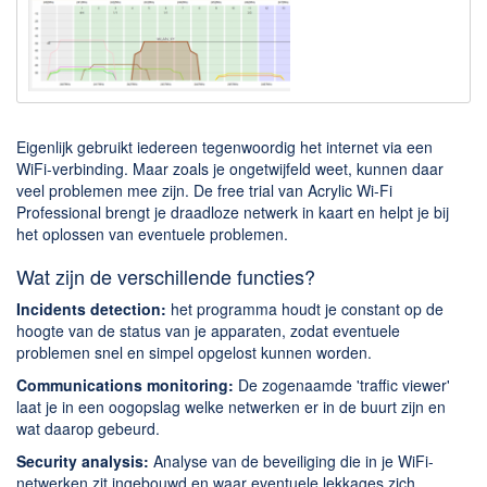
Downloaden
BitTorrent Clients
Nieuwslezers (Downloaden via usenet)
Onderhoud & Veiligheid
Eigenlijk gebruikt iedereen tegenwoordig het internet via een
WiFi-verbinding. Maar zoals je ongetwijfeld weet, kunnen daar
veel problemen mee zijn. De free trial van Acrylic Wi-Fi
Computer opschonen
Professional brengt je draadloze netwerk in kaart en helpt je bij
Veilig online
het oplossen van eventuele problemen.
Productiviteit
Wat zijn de verschillende functies?
Adresboek en contacten
Incidents detection:
het programma houdt je constant op de
hoogte van de status van je apparaten, zodat eventuele
Planning en organisatie
problemen snel en simpel opgelost kunnen worden.
Tekst en Administratie
Communications monitoring:
De zogenaamde 'traffic viewer'
laat je in een oogopslag welke netwerken er in de buurt zijn en
Overige
wat daarop gebeurd.
Algemeen
Security analysis:
Analyse van de beveiliging die in je WiFi-
netwerken zit ingebouwd en waar eventuele lekkages zich