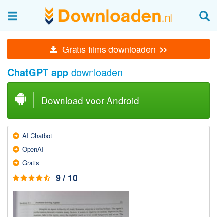
Afbeeldingen & fotografie
»
Gratis films downloaden
Beheren en bekijken
ChatGPT app
downloaden
Afbeelding & foto bewerken
Foto apps
Download voor Android
Screenshots Maken
Audio & Video
AI Chatbot
Branden en Rippen
OpenAI
Converteren
Gratis
Media streamen
9 / 10
Mediaspeler
Opnemen Audio en Video
Video bewerken