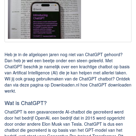
Downloaden
BitTorrent Clients
Nieuwslezers (Downloaden via usenet)
Onderhoud & Veiligheid
Computer opschonen
Heb je in de afgelopen jaren nog niet van ChatGPT gehoord?
Dan heb je wel een beetje onder een steen geleefd. Met
Veilig online
ChatGPT beschik je namelijk over een krachtige chatbot op basis
van Artifical Intelligence (AI) die je kan helpen met allerlei taken.
Productiviteit
Wil jij ook graag gebruikmaken van de ChatGPT chatbot? Ontdek
dan via deze pagina op Downloaden.nl hoe ChatGPT downloaden
Adresboek en contacten
werkt.
Planning en organisatie
Wat is ChatGPT?
Tekst en Administratie
ChatGPT is een geavanceerde AI-chatbot die gecreëerd werd
Overige
door het bedrijf OpenAI, een bedrijf dat in 2015 werd opgericht
door onder andere Elon Musk van Tesla. ChatGPT is dus een
Algemeen
chatbot die gecreëerd is op basis van het GPT-model van het