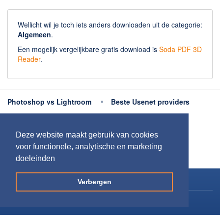
Wellicht wil je toch iets anders downloaden uit de categorie:
Algemeen
.
Een mogelijk vergelijkbare gratis download is
Soda PDF 3D
Reader
.
Photoshop vs Lightroom
Beste Usenet providers
Beste antivirus
Beste fotobewerking apps
Deze website maakt gebruik van cookies
Meer uitleg
voor functionele, analytische en marketing
doeleinden
Copyright 2026
Downloaden.nl
Verbergen
Contact opnemen