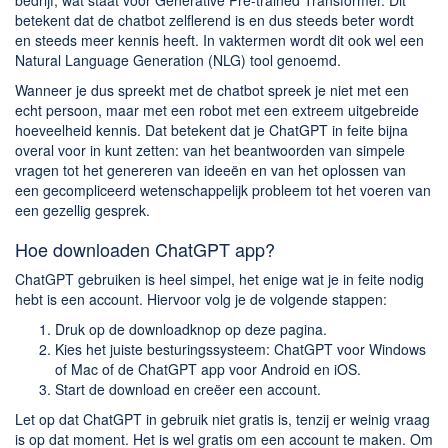
Chatten en bellen
bedrijf, wat staat voor Generative Pre-trained Transformer. Dit
betekent dat de chatbot zelflerend is en dus steeds beter wordt
Dating apps
en steeds meer kennis heeft. In vaktermen wordt dit ook wel een
Parkeer apps
Natural Language Generation (NLG) tool genoemd.
Rar en Zip (Compressie - Unzip)
Wanneer je dus spreekt met de chatbot spreek je niet met een
echt persoon, maar met een robot met een extreem uitgebreide
Shopping
hoeveelheid kennis. Dat betekent dat je ChatGPT in feite bijna
Spelletjes en Games
overal voor in kunt zetten: van het beantwoorden van simpele
vragen tot het genereren van ideeën en van het oplossen van
Webbrowsers
een gecompliceerd wetenschappelijk probleem tot het voeren van
een gezellig gesprek.
Hoe downloaden ChatGPT app?
ChatGPT gebruiken is heel simpel, het enige wat je in feite nodig
hebt is een account. Hiervoor volg je de volgende stappen:
Druk op de downloadknop op deze pagina.
Kies het juiste besturingssysteem: ChatGPT voor Windows
of Mac of de ChatGPT app voor Android en iOS.
Start de download en creëer een account.
Let op dat ChatGPT in gebruik niet gratis is, tenzij er weinig vraag
is op dat moment. Het is wel gratis om een account te maken. Om