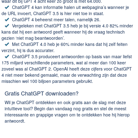
waar dit bij GPT 4 acht keer zo groot is met 64.000.
ChatGPT 4 kan informatie halen uit webpagina’s wanneer je
de URL invoert, ChatGPT 3.5 is hier niet toe in staat.
ChatGPT 4 beheerst meer talen, namelijk 26.
Vergeleken met ChatGPT 3.5 heb je bij versie 4.0 82% minder
kans dat hij een antwoord geeft wanneer hij de vraag technisch
gezien ‘niet mag beantwoorden’.
Met ChatGPT 4.0 heb je 60% minder kans dat hij zelf feiten
verzint, hij is dus accurater.
ChatGPT 3.5 produceert antwoorden op basis van maar liefst
175 miljard verschillende parameters, wat al meer dan 100 keer
zoveel was al ChatGPT 2. OpenAI heeft deze cijfers voor ChatGPT
4 niet meer bekend gemaakt, maar de verwachting zijn dat deze
misschien wel 100 biljoen parameters gebruikt.
Gratis ChatGPT downloaden?
Wil je ChatGPT ontdekken en ook gratis aan de slag met deze
intuïtieve tool? Begin dan vandaag nog gratis en stel de meest
interessante en grappige vragen om te ontdekken hoe hij hierop
antwoordt.