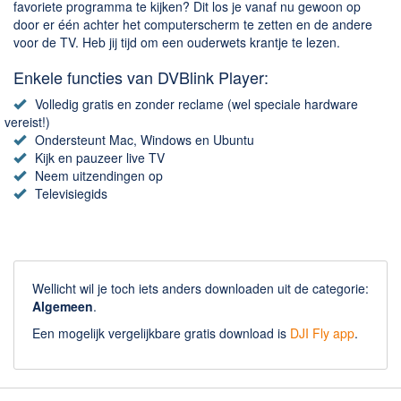
Chatten en bellen
favoriete programma te kijken? Dit los je vanaf nu gewoon op
door er één achter het computerscherm te zetten en de andere
Dating apps
voor de TV. Heb jij tijd om een ouderwets krantje te lezen.
Parkeer apps
Enkele functies van DVBlink Player:
Rar en Zip (Compressie - Unzip)
Volledig gratis en zonder reclame (wel speciale hardware
Shopping
vereist!)
Spelletjes en Games
Ondersteunt Mac, Windows en Ubuntu
Kijk en pauzeer live TV
Webbrowsers
Neem uitzendingen op
Televisiegids
Wellicht wil je toch iets anders downloaden uit de categorie:
Algemeen
.
Een mogelijk vergelijkbare gratis download is
DJI Fly app
.