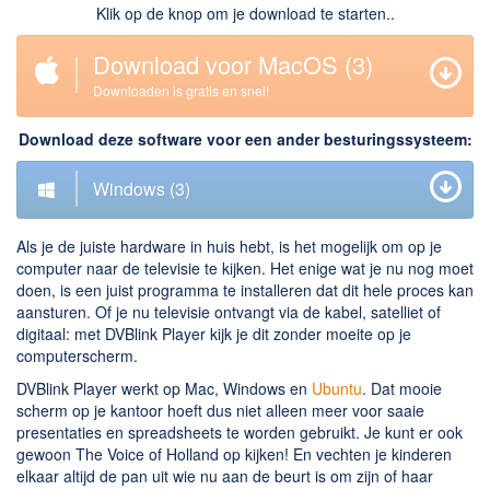
Klik op de knop om je download te starten..
Downloaden
Download voor MacOS
(3)
BitTorrent Clients
Downloaden is gratis en snel!
Nieuwslezers (Downloaden via usenet)
Download deze software voor een ander besturingssysteem:
Onderhoud & Veiligheid
Windows
(3)
Computer opschonen
Veilig online
Als je de juiste hardware in huis hebt, is het mogelijk om op je
Productiviteit
computer naar de televisie te kijken. Het enige wat je nu nog moet
doen, is een juist programma te installeren dat dit hele proces kan
Adresboek en contacten
aansturen. Of je nu televisie ontvangt via de kabel, satelliet of
digitaal: met DVBlink Player kijk je dit zonder moeite op je
Planning en organisatie
computerscherm.
Tekst en Administratie
DVBlink Player werkt op Mac, Windows en
Ubuntu
. Dat mooie
scherm op je kantoor hoeft dus niet alleen meer voor saaie
Overige
presentaties en spreadsheets te worden gebruikt. Je kunt er ook
gewoon The Voice of Holland op kijken! En vechten je kinderen
Algemeen
elkaar altijd de pan uit wie nu aan de beurt is om zijn of haar