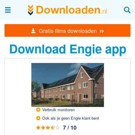
Afbeeldingen & fotografie
»
Gratis films downloaden
Beheren en bekijken
Download Engie app
Afbeelding & foto bewerken
Foto apps
Screenshots Maken
Audio & Video
Branden en Rippen
Converteren
Media streamen
Verbruik monitoren
Mediaspeler
Ook als je geen Engie klant bent
Opnemen Audio en Video
7 / 10
Video bewerken