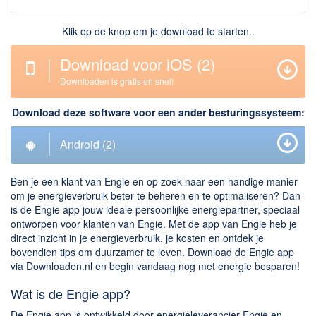
Downloaden
Klik op de knop om je download te starten..
BitTorrent Clients
Download voor iOS
(2)
Nieuwslezers (Downloaden via usenet)
Downloaden is gratis en snel!
Onderhoud & Veiligheid
Download deze software voor een ander besturingssysteem:
Computer opschonen
Android
(2)
Veilig online
Productiviteit
Ben je een klant van Engie en op zoek naar een handige manier
om je energieverbruik beter te beheren en te optimaliseren? Dan
Adresboek en contacten
is de Engie app jouw ideale persoonlijke energiepartner, speciaal
Planning en organisatie
ontworpen voor klanten van Engie. Met de app van Engie heb je
direct inzicht in je energieverbruik, je kosten en ontdek je
Tekst en Administratie
bovendien tips om duurzamer te leven. Download de Engie app
Overige
via Downloaden.nl en begin vandaag nog met energie besparen!
Wat is de Engie app?
Algemeen
De Engie app is ontwikkeld door energieleverancier Engie en