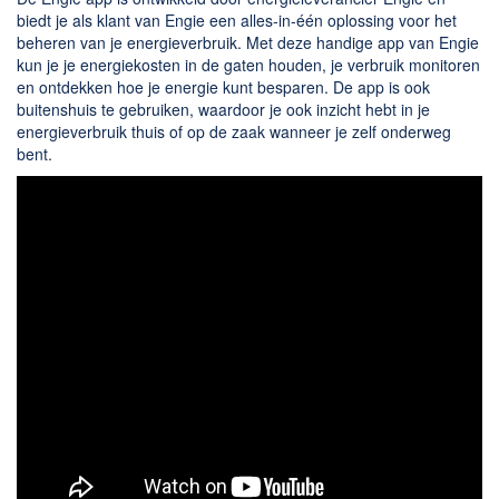
Chatten en bellen
biedt je als klant van Engie een alles-in-één oplossing voor het
Dating apps
beheren van je energieverbruik. Met deze handige app van Engie
kun je je energiekosten in de gaten houden, je verbruik monitoren
Parkeer apps
en ontdekken hoe je energie kunt besparen. De app is ook
Rar en Zip (Compressie - Unzip)
buitenshuis te gebruiken, waardoor je ook inzicht hebt in je
energieverbruik thuis of op de zaak wanneer je zelf onderweg
Shopping
bent.
Spelletjes en Games
Webbrowsers