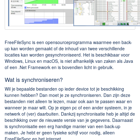
Downloaden
BitTorrent Clients
Nieuwslezers (Downloaden via usenet)
Onderhoud & Veiligheid
FreeFileSync is een opensourceprogramma waarmee een back-
up kan worden gemaakt of de inhoud van twee verschillende
locaties kan worden gesynchroniseerd. Het is beschikbaar voor
Computer opschonen
Windows, Linux en macOS, is niet afhankelijk van zaken als Java
Veilig online
of een .Net Framework en is bovendien licht in gebruik.
Productiviteit
Wat is synchroniseren?
Adresboek en contacten
Wil je bepaalde bestanden op ieder device tot je beschikking
kunnen hebben? Dan moet je ze synchroniseren. Dan zijn deze
Planning en organisatie
bestanden niet alleen te lezen, maar ook aan te passen waar en
Tekst en Administratie
wanneer je maar wilt. Op je eigen pc of een ander systeem, in je
netwerk of (ver) daarbuiten. Dankzij synchronisatie heb je altijd de
Overige
beschikking over de nieuwste versie van je gegevens. Daarnaast
is synchronisatie een erg handige manier van een back-up
Algemeen
maken. Je hebt er geen fysieke schijf voor nodig, alleen
FreeFileSync en het internet.