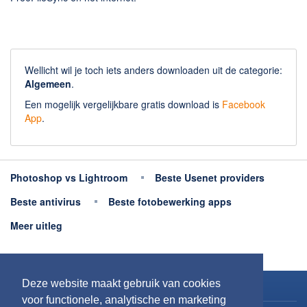
Chatten en bellen
Dating apps
Parkeer apps
Rar en Zip (Compressie - Unzip)
Wellicht wil je toch iets anders downloaden uit de categorie:
Shopping
Algemeen
.
Spelletjes en Games
Een mogelijk vergelijkbare gratis download is
Facebook
App
.
Webbrowsers
Photoshop vs Lightroom
Beste Usenet providers
Beste antivirus
Beste fotobewerking apps
Meer uitleg
Deze website maakt gebruik van cookies
Copyright 2026
Downloaden.nl
voor functionele, analytische en marketing