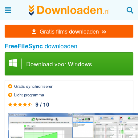
Afbeeldingen & fotografie
»
Gratis films downloaden
Beheren en bekijken
FreeFileSync
downloaden
Afbeelding & foto bewerken
Foto apps
Download voor Windows
Screenshots Maken
Audio & Video
Gratis syn­chro­nis­eren
Branden en Rippen
Licht pro­gramma
Converteren
9 / 10
Media streamen
Mediaspeler
Opnemen Audio en Video
Video bewerken