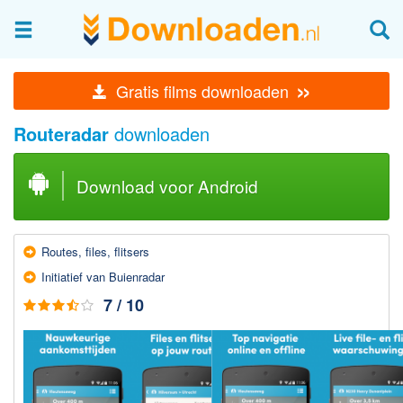
Afbeeldingen & fotografie
»
Gratis films downloaden
Beheren en bekijken
Routeradar
downloaden
Afbeelding & foto bewerken
Foto apps
Download voor Android
Screenshots Maken
Audio & Video
Routes, files, flitsers
Branden en Rippen
Initiatief van Buien­radar
Converteren
7 / 10
Media streamen
Mediaspeler
Opnemen Audio en Video
Video bewerken