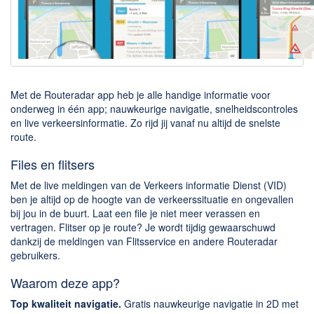
Downloaden
BitTorrent Clients
Nieuwslezers (Downloaden via usenet)
Onderhoud & Veiligheid
Met de Routeradar app heb je alle handige informatie voor
onderweg in één app; nauwkeurige navigatie, snelheidscontroles
en live verkeersinformatie. Zo rijd jij vanaf nu altijd de snelste
Computer opschonen
route.
Veilig online
Files en flitsers
Productiviteit
Met de live meldingen van de Verkeers informatie Dienst (VID)
Adresboek en contacten
ben je altijd op de hoogte van de verkeerssituatie en ongevallen
bij jou in de buurt. Laat een file je niet meer verassen en
Planning en organisatie
vertragen. Flitser op je route? Je wordt tijdig gewaarschuwd
Tekst en Administratie
dankzij de meldingen van Flitsservice en andere Routeradar
gebruikers.
Overige
Waarom deze app?
Algemeen
Top kwaliteit navigatie.
Gratis nauwkeurige navigatie in 2D met