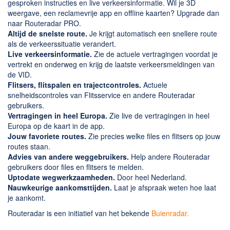
Chatten en bellen
gesproken instructies en live verkeersinformatie. Wil je 3D
weergave, een reclamevrije app en offline kaarten? Upgrade dan
Dating apps
naar Routeradar PRO.
Parkeer apps
Altijd de snelste route.
Je krijgt automatisch een snellere route
als de verkeerssituatie verandert.
Rar en Zip (Compressie - Unzip)
Live verkeersinformatie.
Zie de actuele vertragingen voordat je
Shopping
vertrekt en onderweg en krijg de laatste verkeersmeldingen van
de VID.
Spelletjes en Games
Flitsers, flitspalen en trajectcontroles.
Actuele
Webbrowsers
snelheidscontroles van Flitsservice en andere Routeradar
gebruikers.
Vertragingen in heel Europa.
Zie live de vertragingen in heel
Europa op de kaart in de app.
Jouw favoriete routes.
Zie precies welke files en flitsers op jouw
routes staan.
Advies van andere weggebruikers.
Help andere Routeradar
gebruikers door files en flitsers te melden.
Uptodate wegwerkzaamheden.
Door heel Nederland.
Nauwkeurige aankomsttijden.
Laat je afspraak weten hoe laat
je aankomt.
Routeradar is een initiatief van het bekende
Buienradar.