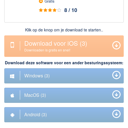
Gratis
Downloaden
8 / 10
BitTorrent Clients
Nieuwslezers (Downloaden via usenet)
Klik op de knop om je download te starten..
Onderhoud & Veiligheid
Download voor iOS
(2)
Downloaden is gratis en snel!
Computer opschonen
Veilig online
Download deze software voor een ander besturingssysteem:
Productiviteit
Windows
(2)
Adresboek en contacten
Planning en organisatie
MacOS
(2)
Tekst en Administratie
Overige
Android
(2)
Algemeen