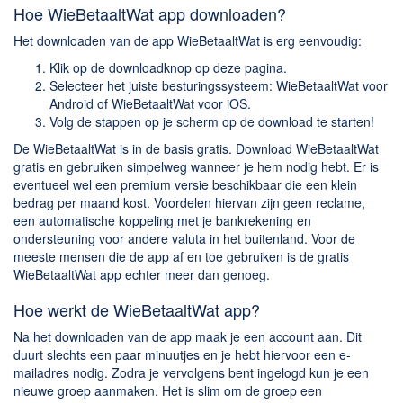
Hoe WieBetaaltWat app downloaden?
Het downloaden van de app WieBetaaltWat is erg eenvoudig:
Klik op de downloadknop op deze pagina.
Selecteer het juiste besturingssysteem: WieBetaaltWat voor
Android of WieBetaaltWat voor iOS.
Volg de stappen op je scherm op de download te starten!
De WieBetaaltWat is in de basis gratis. Download WieBetaaltWat
gratis en gebruiken simpelweg wanneer je hem nodig hebt. Er is
eventueel wel een premium versie beschikbaar die een klein
bedrag per maand kost. Voordelen hiervan zijn geen reclame,
een automatische koppeling met je bankrekening en
ondersteuning voor andere valuta in het buitenland. Voor de
meeste mensen die de app af en toe gebruiken is de gratis
WieBetaaltWat app echter meer dan genoeg.
Hoe werkt de WieBetaaltWat app?
Na het downloaden van de app maak je een account aan. Dit
duurt slechts een paar minuutjes en je hebt hiervoor een e-
mailadres nodig. Zodra je vervolgens bent ingelogd kun je een
nieuwe groep aanmaken. Het is slim om de groep een