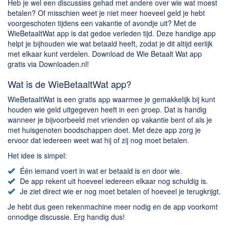
Chatten en bellen
Heb je wel een discussies gehad met andere over wie wat moest
betalen? Of misschien weet je niet meer hoeveel geld je hebt
Dating apps
voorgeschoten tijdens een vakantie of avondje uit? Met de
Parkeer apps
WieBetaaltWat app is dat gedoe verleden tijd. Deze handige app
helpt je bijhouden wie wat betaald heeft, zodat je dit altijd eerlijk
Rar en Zip (Compressie - Unzip)
met elkaar kunt verdelen. Download de Wie Betaalt Wat app
Shopping
gratis via Downloaden.nl!
Spelletjes en Games
Wat is de WieBetaaltWat app?
Webbrowsers
WieBetaaltWat is een gratis app waarmee je gemakkelijk bij kunt
houden wie geld uitgegeven heeft in een groep. Dat is handig
wanneer je bijvoorbeeld met vrienden op vakantie bent of als je
met huisgenoten boodschappen doet. Met deze app zorg je
ervoor dat iedereen weet wat hij of zij nog moet betalen.
Het idee is simpel:
Één iemand voert in wat er betaald is en door wie.
De app rekent uit hoeveel iedereen elkaar nog schuldig is.
Je ziet direct wie er nog moet betalen of hoeveel je terugkrijgt.
Je hebt dus geen rekenmachine meer nodig en de app voorkomt
onnodige discussie. Erg handig dus!