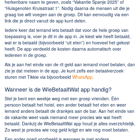
herkenbare naam te geven, zoals “Vakantie Spanje 2025” of
“Huisgenoten Kruisstraat 1”. Nodig daarna de mensen uit die je
graag toe wilt voegen aan de groep. Dit kan eenvoudig via een
link die je direct vanuit de app kunt delen.
Iedere keer dat iemand iets betaalt dat voor de hele groep van
toepassing is, voer je dit in de app in. Je kiest wie heeft betaald,
wat er is betaald (bijvoorbeeld “uit eten”) en hoeveel het gekost
heeft. De app verdeeld de kosten daarna automatisch over
iedereen in de groep.
Als je aan het einde van de rit geld aan iemand moet betalen, dan
zie je dat meteen in de app. Je kunt zelfs een betaalverzoek
sturen met Tikkie via bijvoorbeeld
WhatsApp
.
Wanneer is de WieBetaaltWat app handig?
Stel je bent een weekje weg met een groep vrienden. Één
persoon betaalt het hotel, een ander betaalt het eten en weer
iemand anders betaalt de drankjes aan de bar. Aan het einde van
de vakantie weet vaak niemand meer precies wie wat heeft
betaald. Dankzij de WieBetaaltWat app houd je alles overzichtelijk.
Zo weet je precies wie nog geld krijgt en wie nog moet betalen.
Een ander goed voorbeeld is wanneer je met andere