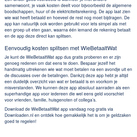
samenwoont, je vaak kosten deelt voor bijvoorbeeld de algemene
boodschappen, huur of de elektriciteitsrekening. De app laat zien
wie wat heeft betaald en hoeveel de rest nog moet bijdragen. De
app kan natuurlijk ook worden gebruikt voor iets simpel als met
een groep uit eten gaan, waarna één iemand de rekening betaalt
en de app deze direct kan splitsen.
Eenvoudig kosten splitsen met WieBetaaltWat
Je kunt de WieBetaaltWat app dus gratis proberen en er zijn
genoeg redenen om dat eens te doen. Bespaar jezelf het
handmatig uitrekenen wie wat moet betalen na een avondje uit en
de discussies over de betalingen. Dankzij deze app hebt je altijd
een duidelijk overzicht van wat er betaald is en voorkom je
misverstanden. We kunnen deze app absoluut aanraden als een
superhandige app voor iedereen die wel eens geld voorschiet
voor vrienden, familie, huisgenoten of collega’s.
Download de WieBetaaltWat app vandaag nog gratis via
Downloaden.nl en ontdek hoe gemakkelijk het is om je geldzaken
goed te regelen!