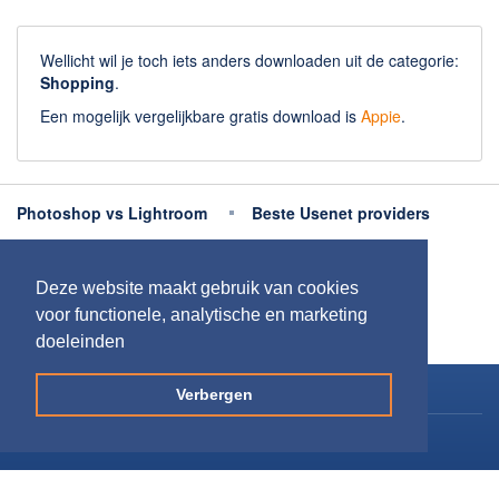
Wellicht wil je toch iets anders downloaden uit de categorie:
Shopping
.
Een mogelijk vergelijkbare gratis download is
Appie
.
Photoshop vs Lightroom
Beste Usenet providers
Beste antivirus
Beste fotobewerking apps
Deze website maakt gebruik van cookies
Meer uitleg
voor functionele, analytische en marketing
doeleinden
Copyright 2026
Downloaden.nl
Verbergen
Contact opnemen
Privacy