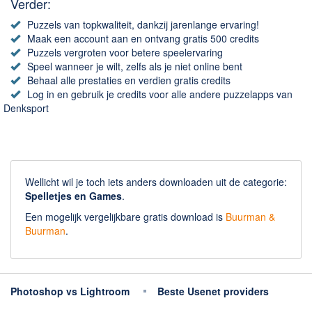
Chatten en bellen
Verder:
Dating apps
Puzzels van topkwaliteit, dankzij jarenlange ervaring!
Maak een account aan en ontvang gratis 500 credits
Parkeer apps
Puzzels vergroten voor betere speelervaring
Rar en Zip (Compressie - Unzip)
Speel wanneer je wilt, zelfs als je niet online bent
Behaal alle prestaties en verdien gratis credits
Shopping
Log in en gebruik je credits voor alle andere puzzelapps van
Spelletjes en Games
Denksport
Webbrowsers
Wellicht wil je toch iets anders downloaden uit de categorie:
Spelletjes en Games
.
Een mogelijk vergelijkbare gratis download is
Buurman &
Buurman
.
Photoshop vs Lightroom
Beste Usenet providers