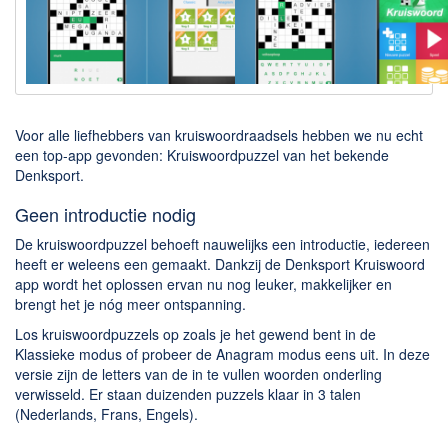
Downloaden
BitTorrent Clients
Nieuwslezers (Downloaden via usenet)
Onderhoud & Veiligheid
Voor alle liefhebbers van kruiswoordraadsels hebben we nu echt
een top-app gevonden: Kruiswoordpuzzel van het bekende
Denksport.
Computer opschonen
Veilig online
Geen introductie nodig
Productiviteit
De kruiswoordpuzzel behoeft nauwelijks een introductie, iedereen
heeft er weleens een gemaakt. Dankzij de Denksport Kruiswoord
Adresboek en contacten
app wordt het oplossen ervan nu nog leuker, makkelijker en
brengt het je nóg meer ontspanning.
Planning en organisatie
Los kruiswoordpuzzels op zoals je het gewend bent in de
Tekst en Administratie
Klassieke modus of probeer de Anagram modus eens uit. In deze
versie zijn de letters van de in te vullen woorden onderling
Overige
verwisseld. Er staan duizenden puzzels klaar in 3 talen
(Nederlands, Frans, Engels).
Algemeen